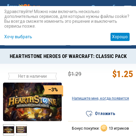
Здравствуйте! Можно нам включить несколько
дополнительных сервисов, для которых нужны файлы cookie?
Вы всегда сможете изменить это решение и выключить
сервисы позже.
Хочу выбрать
Хорошо
Карты
PSN
Карты
Prepaid
HEARTHSTONE HEROES OF WARCRAFT: CLASSIC PACK
$
1.25
$
1.29
Нет в наличии
–3%
Напишите мне, когда появится
Отложить
Бонус покупки:
13 игриков