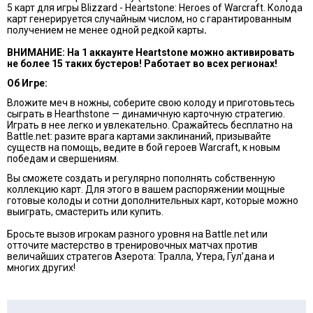
5 карт для игры Blizzard - Heartstone: Heroes of Warcraft. Колода
карт генерируется случайным числом, но с гарантированным
получением не менее одной редкой карты
.
ВНИМАНИЕ: На 1 аккаунте Heartstone можно активировать
не более 15 таких бустеров!
Работает во всех регионах!
Об Игре:
Вложите меч в ножны, соберите свою колоду и приготовьтесь
сыграть в Hearthstone — динамичную карточную стратегию.
Играть в нее легко и увлекательно. Сражайтесь бесплатно на
Battle.net: разите врага картами заклинаний, призывайте
существ на помощь, ведите в бой героев Warcraft, к новым
победам и свершениям.
Вы сможете создать и регулярно пополнять собственную
коллекцию карт. Для этого в вашем распоряжении мощные
готовые колоды и сотни дополнительных карт, которые можно
выиграть, смастерить или купить.
Бросьте вызов игрокам разного уровня на Battle.net или
отточите мастерство в тренировочных матчах против
величайших стратегов Азерота: Тралла, Утера, Гул’дана и
многих других!