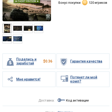
Бонус покупки:
120 игриков
Поделись и
$
0.36
Гарантия качества
заработай
Потянет ли мой
Мне нравится!
комп?
Доставка:
Код активации