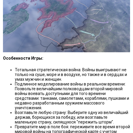
Особенности Игры:
Тотальная стратегическая война: Войны выигрывают не
только на суше, море и в воздухе, но также и в сердцах и
умах мужчин и женщин.
Подлинное моделирование войны в реальном времени:
Позвольте величайшим полководцам второй мировой
войны воевать доступными для того времени
средствами: танками, самолетами, кораблями, пушками и
недавно разработанным оружием массового
уничтожения.
Возглавьте любую страну: Выберите одну из величайший
держав, борющихся за победу, или возглавьте
маленькую страну, силящуюся "пережить шторм".
Превратите мир в поле боя: переживите все время второй
мировой войны на топографической карте с учетом