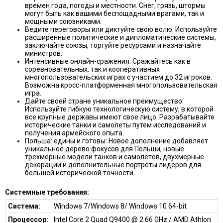
времен года, погоды и местности. Снег, грязь, штормы
могут быть как вашими беспощадными врагами, так и
мощными союзниками.
Ведите переговоры или диктуйте свою волю: Используйте
расширенные политические и дипломатические системы,
заключайте союзы, торгуйте ресурсами и назначайте
министров.
Интенсивные онлайн-сражения: Сражайтесь как в
соревновательных, так и кооперативных
многопользовательских играх с участием до 32 игроков.
Возможна кросс-платформенная многопользовательская
игра.
Дайте своей стране уникальное преимущество:
Используйте гибкую технологическую систему, в которой
все крупные державы имеют свое лицо. Разрабатывайте
исторические танки и самолеты путем исследований и
получения армейского опыта.
Польша: едины и готовы: Новое дополнение добавляет
уникальное дерево фокусов для Польши, новые
трехмерные модели танков и самолетов, двухмерные
декорации и дополнительные портреты лидеров для
большей исторической точности.
Системные требования:
Система:
Windows 7/Windows 8/ Windows 10 64-bit
Процессор:
Intel Core 2 Quad Q9400 @ 2.66 GHz / AMD Athlon