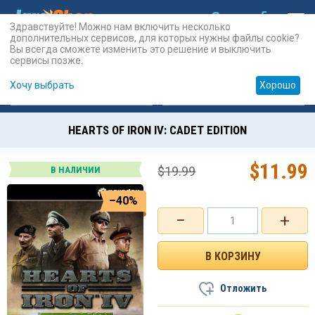
Здравствуйте! Можно нам включить несколько
дополнительных сервисов, для которых нужны файлы cookie?
Вы всегда сможете изменить это решение и выключить
сервисы позже.
Хочу выбрать
Хорошо
Карты
PSN
Карты
Prepaid
HEARTS OF IRON IV: CADET EDITION
$
11.99
$
19.99
В НАЛИЧИИ
–40%
−
+
Отложить