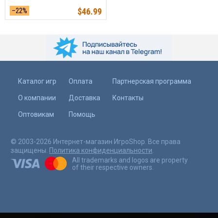
–22%
$
46.99
Каталог игр
Оплата
Партнерская программа
О компании
Доставка
Контакты
Оптовикам
Помощь
© 2003-2026 Интернет-магазин ИгроShop. Все права
защищены.
Политика конфиденциальности
.
All trademarks and logos are property
of their respective owners.