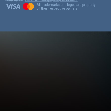
All trademarks and logos are property
of their respective owners.