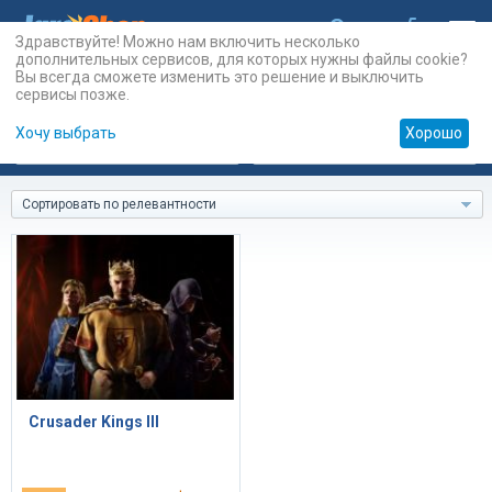
Здравствуйте! Можно нам включить несколько
дополнительных сервисов, для которых нужны файлы cookie?
Вы всегда сможете изменить это решение и выключить
сервисы позже.
Хочу выбрать
Хорошо
Карты
PSN
Карты
Prepaid
Сортировать по релевантности
Crusader Kings III