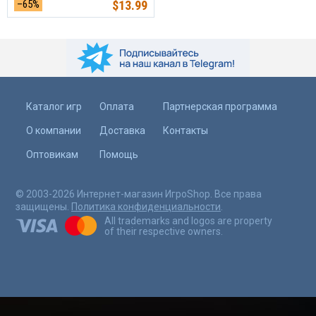
–65%
$
13.99
Каталог игр
Оплата
Партнерская программа
О компании
Доставка
Контакты
Оптовикам
Помощь
© 2003-2026 Интернет-магазин ИгроShop. Все права
защищены.
Политика конфиденциальности
.
All trademarks and logos are property
of their respective owners.