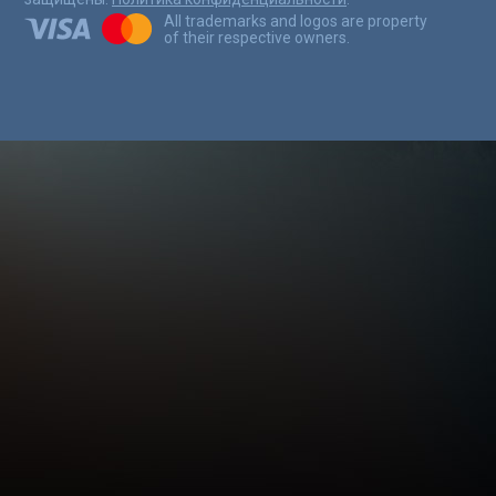
All trademarks and logos are property
of their respective owners.