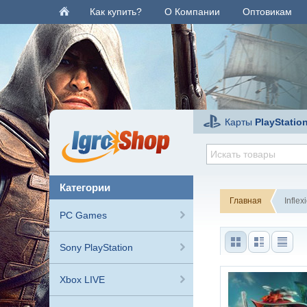
Как купить?
О Компании
Оптовикам
Карты
PlayStatio
категории
Главная
Infle
PC Games
Sony PlayStation
Xbox LIVE