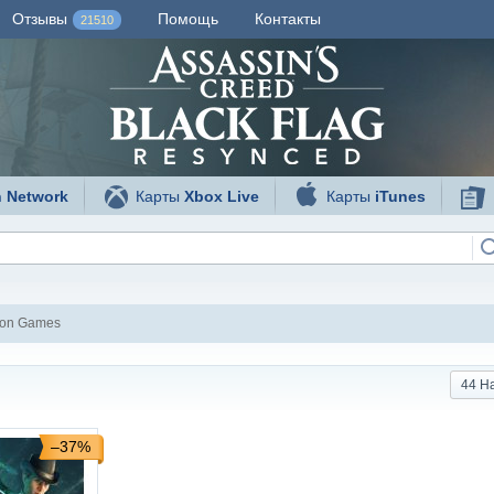
Отзывы
Помощь
Контакты
21510
n Network
Карты
Xbox Live
Карты
iTunes
xion Games
44 Н
–37%