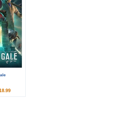
ale
18.99