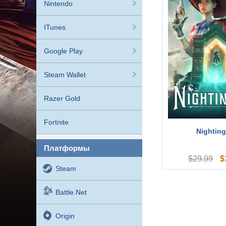
Nintendo
ITunes
Google Play
Steam Wallet
Razer Gold
Fortnite
Nighting
платформы
$
$
29.99
Steam
Battle.net
Origin