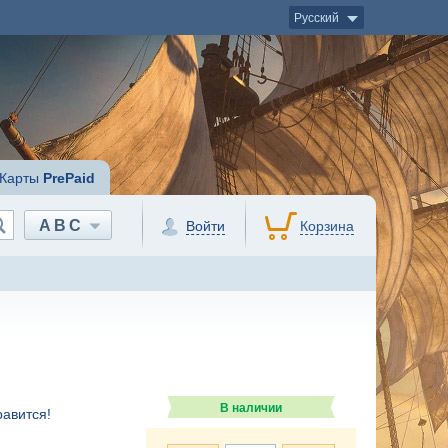
Русский
Карты
PrePaid
ABC
Войти
Корзина
В наличии
авится!