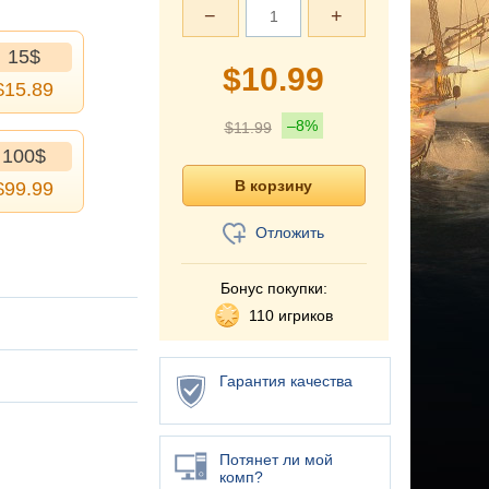
−
+
15$
$
10.99
$
15.89
–8%
$
11.99
100$
$
99.99
Отложить
Бонус покупки:
110 игриков
Гарантия качества
Потянет ли мой
комп?