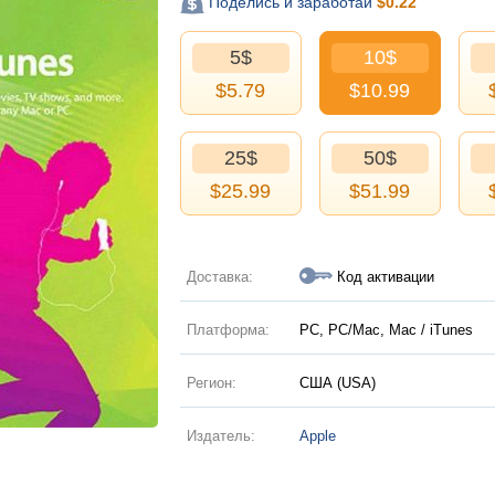
Поделись и заработай
$
0.22
5$
10$
$
5.79
$
10.99
25$
50$
$
25.99
$
51.99
Доставка:
Код активации
Платформа:
PC, PC/Mac, Mac / iTunes
Регион:
США (USA)
Издатель:
Apple