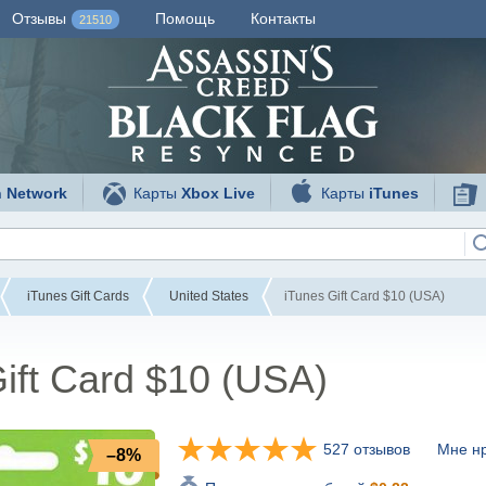
Отзывы
Помощь
Контакты
21510
n Network
Карты
Xbox Live
Карты
iTunes
iTunes Gift Cards
United States
iTunes Gift Card $10 (USA)
ift Card $10 (USA)
527 отзывов
Мне нр
–8%