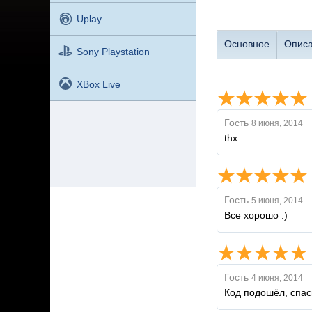
Uplay
Основное
Опис
Sony Playstation
XBox Live
Гость
8 июня, 2014
thx
Гость
5 июня, 2014
Все хорошо :)
Гость
4 июня, 2014
Код подошёл, спас