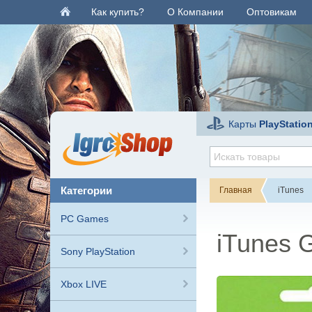
Как купить?
О Компании
Оптовикам
Карты
PlayStatio
категории
Главная
iTunes
PC Games
iTunes G
Sony PlayStation
Xbox LIVE