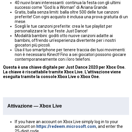
40 nuovi brani interessanti: continua la festa con gli ultimi
successi come "God Is a Woman" di Ariana Grande.
Gratis, balla senza limiti: balla oltre 500 delle tue canzoni
preferite! Con ogni acquisto è inclusa una prova gratuita di un
mese.
Scegli le tue canzoni preferite: crea le tue playlist per
personalizzare le tue feste Just Dance!
Modalità bambini: goditi otto nuove canzoni adatte ai
bambini, offrendo un'esperienza divertente per i nostri
giocatori più piccoli.
Usa il tuo smartphone per tenere traccia dei tuoi movimenti:
non è necessario Kinect! Fino a sei giocatori possono giocare
contemporaneamente con i loro telefoni.
Questa è una chiave digitale per Just Dance 2020 per Xbox One.
La chiave è riscattabile tramite Xbox Live. L'attivazione viene
eseguita tramite la console Xbox Live o Xbox One.
Attivazione — Xbox Live
If you have an account on Xbox Live simply log in to your
account on
https://redeem.microsoft.com
, and enter the
25-digit code.