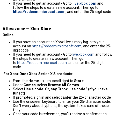
If you need to get an account - Go to
live.xbox.com
and
follow the steps to create a new account. Then go to
https://redeem.microsoft.com
, and enter the 25-digit code.
Attivazione — Хbox Store
Online:
If you have an account on Xbox Live simply log in to your
account on
https://redeem.microsoft.com
, and enter the 25-
digit code.
If you need to get an account - Go to
live.xbox.com
and follow
the steps to create a new account. Then go
to
https://redeem.microsoft.com
, and enter the 25-digit
code.
For Xbox One / Xbox Series X|S products:
From the
Home
screen, scroll right to
Store
.
Under
Games
, select
Browse All Games
Select
Use a code. Or, say “Xbox, use code.” (if you have
Kinect)
If prompted, sign in and select
Enter the 25-character code
.
Use the onscreen keyboard to enter your 25-character code.
Don’t worry about hyphens, the system takes care of those
for you.
Once your code is redeemed, you’ll receive a confirmation