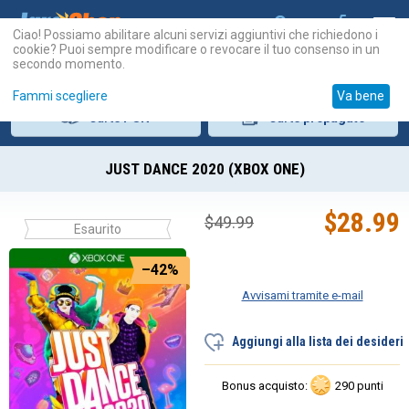
Ciao! Possiamo abilitare alcuni servizi aggiuntivi che richiedono i
cookie? Puoi sempre modificare o revocare il tuo consenso in un
secondo momento.
Fammi scegliere
Va bene
Carte
PSN
Carte
prepagate
​JUST DANCE 2020 (XBOX ONE)
$
28.99
$
49.99
Esaurito
–42%
Avvisami tramite e-mail
Aggiungi alla lista dei desideri
Bonus acquisto:
290 punti