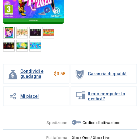
Condividi e
$
0.58
Garanzia di qualità
guadagna
Il mio computer lo
Mi piace!
gestirà?
Spedizione:
Codice di attivazione
Piattaforma:
Xbox One / Xbox Live