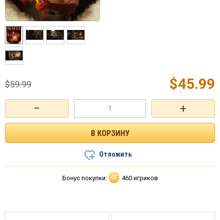
$
45.99
$
59.99
−
+
Отложить
Бонус покупки:
460 игриков