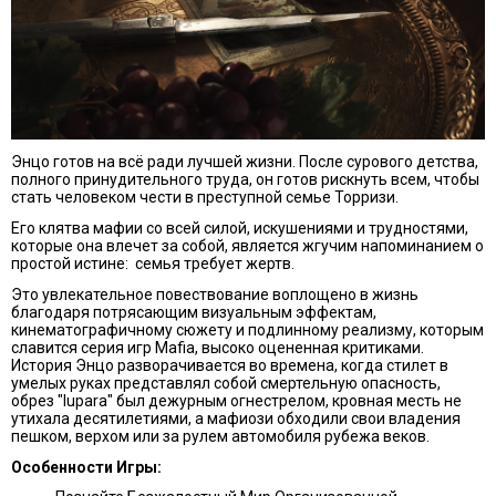
Энцо готов на всё ради лучшей жизни. После сурового детства,
полного принудительного труда, он готов рискнуть всем, чтобы
стать человеком чести в преступной семье Торризи.
Его клятва мафии со всей силой, искушениями и трудностями,
которые она влечет за собой, является жгучим напоминанием о
простой истине: семья требует жертв.
Это увлекательное повествование воплощено в жизнь
благодаря потрясающим визуальным эффектам,
кинематографичному сюжету и подлинному реализму, которым
славится серия игр Mafia, высоко оцененная критиками.
История Энцо разворачивается во времена, когда стилет в
умелых руках представлял собой смертельную опасность,
обрез "lupara" был дежурным огнестрелом, кровная месть не
утихала десятилетиями, а мафиози обходили свои владения
пешком, верхом или за рулем автомобиля рубежа веков.
Особенности Игры: