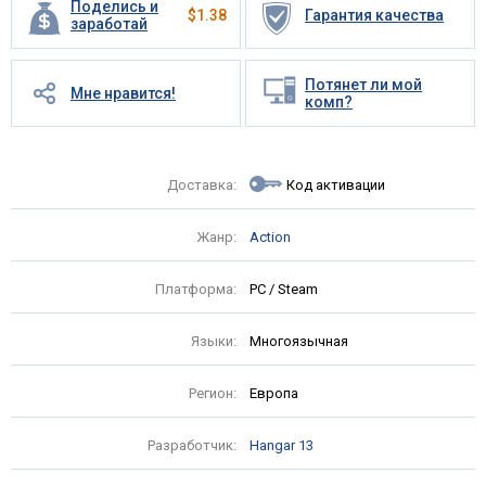
Поделись и
$
1.38
Гарантия качества
заработай
Потянет ли мой
Мне нравится!
комп?
Доставка:
Код активации
Жанр:
Action
Платформа:
PC / Steam
Языки:
Многоязычная
Регион:
Европа
Разработчик:
Hangar 13