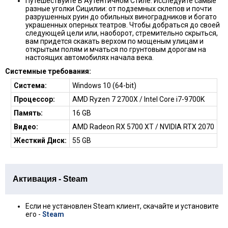
Путешествуйте В Аутентичном Стиле: Исследуйте самые
разные уголки Сицилии: от подземных склепов и почти
разрушенных руин до обильных виноградников и богато
украшенных оперных театров. Чтобы добраться до своей
следующей цели или, наоборот, стремительно скрыться,
вам придется скакать верхом по мощеным улицам и
открытым полям и мчаться по грунтовым дорогам на
настоящих автомобилях начала века.
Системные требования:
Система:
Windows 10 (64-bit)
Процессор:
AMD Ryzen 7 2700X / Intel Core i7-9700K
Память:
16 GB
Видео:
AMD Radeon RX 5700 XT / NVIDIA RTX 2070
Жесткий Диск:
55 GB
Активация - Steam
Если не установлен Steam клиент, скачайте и установите
его -
Steam