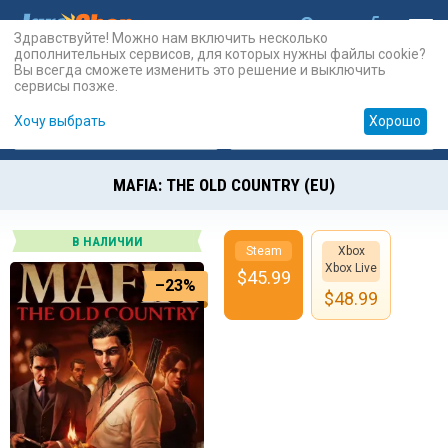
Здравствуйте! Можно нам включить несколько
дополнительных сервисов, для которых нужны файлы cookie?
Вы всегда сможете изменить это решение и выключить
сервисы позже.
Хочу выбрать
Хорошо
Карты
PSN
Карты
Prepaid
MAFIA: THE OLD COUNTRY (EU)
В НАЛИЧИИ
Steam
Xbox
Xbox Live
$
45.99
–23%
$
48.99