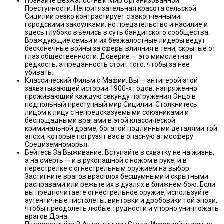
Познайте Безжалостный Мир Организованной
Преступности: Непритязательная красота сельской
Сицилии резко контрастирует с закопченными
городскими закоулками, но предательство и насилие и
здесь глубоко въелись в суть бандитского сообщества.
Враждующие семьи и их безжалостные лидеры ведут
бесконечные войны за сферы влияния в тени, скрытые от
глаз общественности. Доверие — это мимолетная
редкость, а преданность стоит того, чтобы за нее
убивать.
Классический Фильм о Мафии: Вы — антигерой этой
захватывающей истории 1900-х годов, напряженно
проживающий каждую секунду погружения Энцо в
подпольный преступный мир Сицилии. Столкнитесь
лицом к лицу с непредсказуемыми союзниками и
беспощадными врагами в этой классической
криминальной драме, богатой подлинными деталями той
эпохи, которые погрузят вас в опасную атмосферу
Средиземноморья.
Бейтесь За Выживание: Вступайте в схватку не на жизнь,
а на смерть — и в рукопашной с ножом в руке, и в
перестрелке с огнестрельным оружием на выбор.
Застигните врагов врасплох бесшумными и скрытными
расправами или режьте их в дуэлях в ближнем бою. Если
вы предпочитаете огнестрельное оружие, используйте
аутентичные пистолеты, винтовки и дробовики той эпохи,
чтобы преодолеть любые трудности и упорно уничтожать
врагов Дона.