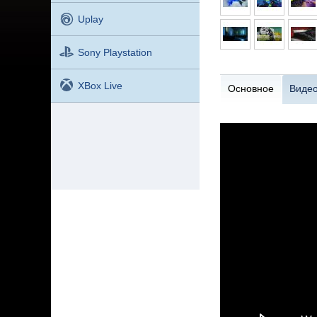
Uplay
Sony Playstation
XBox Live
Основное
Виде