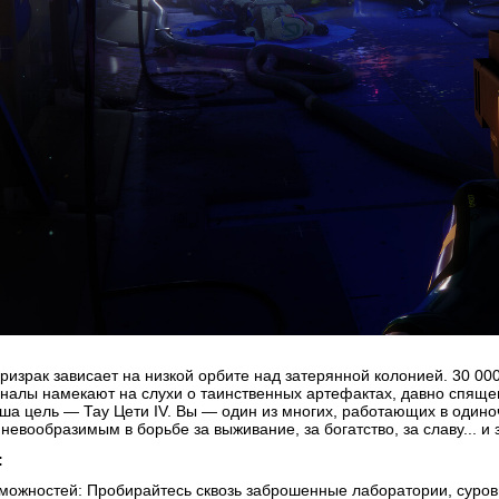
израк зависает на низкой орбите над затерянной колонией. 30 000
гналы намекают на слухи о таинственных артефактах, давно спяще
аша цель — Тау Цети IV. Вы — один из многих, работающих в одино
невообразимым в борьбе за выживание, за богатство, за славу... и з
:
ожностей: Пробирайтесь сквозь заброшенные лаборатории, суров