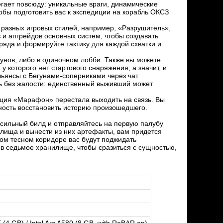
егает повсюду: уникальные враги, динамические
обы подготовить вас к экспедиции на корабль ОКСЗ
разных игровых стилей, например, «Разрушитель»,
и апгрейдов основных систем, чтобы создавать
яда и формируйте тактику для каждой схватки и
егунов, либо в одиночном лобби. Также вы можете
 которого нет стартового снаряжения, а значит, и
льянсы с Бегунами-соперниками через чат
сь без жалости: единственный выживший может
едиция «Марафон» перестала выходить на связь. Вы
ность восстановить историю произошедшего.
й сильный билд и отправляйтесь на первую палубу
лища и вынести из них артефакты, вам придется
ом тесном коридоре вас будут поджидать
в седьмое хранилище, чтобы сразиться с сущностью,
4 GB) / Intel Arc A580 (8 GB, with ReBAR on)