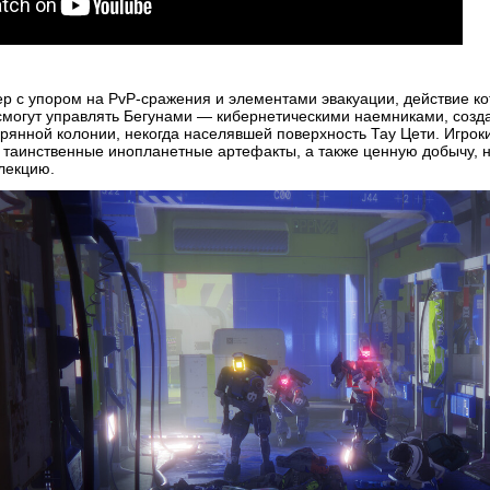
р с упором на PvP-сражения и элементами эвакуации, действие ко
и смогут управлять Бегунами — кибернетическими наемниками, соз
рянной колонии, некогда населявшей поверхность Тау Цети. Игроки
 таинственные инопланетные артефакты, а также ценную добычу, н
лекцию.