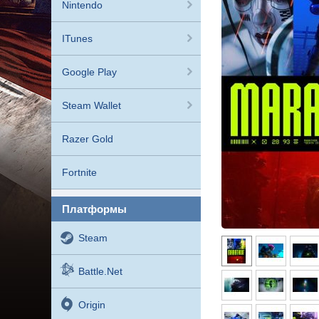
Nintendo
ITunes
Google Play
Steam Wallet
Razer Gold
Fortnite
платформы
Steam
Battle.net
Origin