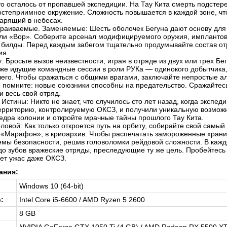
что осталось от пропавшей экспедиции. На Тау Кита смерть подстер
остеприимное окружение. Сложность повышается в каждой зоне, чт
арящий в небесах.
аиваемые. Заменяемые: Шесть оболочек Бегуна дают основу для 
ли «Вор». Соберите арсенал модифицируемого оружия, имплантов 
билды. Перед каждым забегом тщательно продумывайте состав отр
ия.
: Бросьте вызов неизвестности, играя в отряде из двух или трех Б
уже идущие командные сессии в роли РУКа — одинокого добытчика, у
чего. Чтобы сражаться с общими врагами, заключайте непростые а
о помните: новые союзники способны на предательство. Сражайте
и весь свой отряд.
 Истины: Никто не знает, что случилось сто лет назад, когда эксп
ерриторию, контролируемую ОКСЗ, и получили уникальную возмож
недра колонии и откройте мрачные тайны прошлого Тау Кита.
ловой: Как только откроется путь на орбиту, собирайте свой самы
«Марафон», в криоархив. Чтобы распечатать замороженные храни
емы безопасности, решив головоломки рейдовой сложности. В кажд
о зубов вражеские отряды, преследующие ту же цель. Пробейтесь 
ет ужас даже ОКСЗ.
ания:
Windows 10 (64-bit)
:
Intel Core i5-6600 / AMD Ryzen 5 2600
8 GB
NVIDIA GeForce GTX 1050 Ti (4 GB) / AMD Radeon RX 5500 XT (