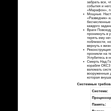
забрать все, 
события и нег
«Марафон», п
Мощные. Настр
«Разведчик» и
бесчисленные 
каждого задан
Враги Повсюду
проникнуть в 
терять ему не
поблизости, н
вернуть к жизн
Реконструкция
проникли на т
Углубитесь в 
Смерть Над Го
корабля ОКСЗ 
взломать сист
вооруженные д
которая внуша
Системные требов
Система:
Процессор
Память:
Видео: