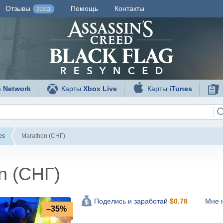
Отзывы
Помощь
Контакты
21511
n Network
Карты
Xbox Live
Карты
iTunes
es
Marathon (СНГ)
n (СНГ)
Мне 
Поделись и заработай
$
0.78
–35%