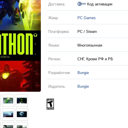
Доставка:
Код активации
Жанр:
PC Games
Платформа:
PC / Steam
Языки:
Многоязычная
Регион:
СНГ, Кроме РФ и РБ
Разработчик:
Bungie
Издатель:
Bungie