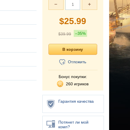
−
+
$
25.99
–35%
$
39.99
Отложить
Бонус покупки:
260 игриков
Гарантия качества
Потянет ли мой
комп?