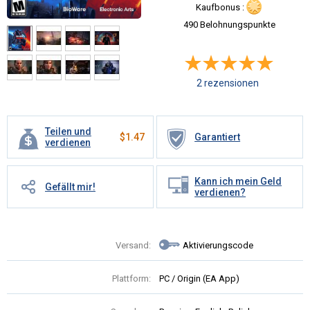
Kaufbonus :
490 Belohnungspunkte
2 rezensionen
Teilen und
$
1.47
Garantiert
verdienen
Kann ich mein Geld
Gefällt mir!
verdienen?
Versand:
Aktivierungscode
Plattform:
PC / Origin (EA App)