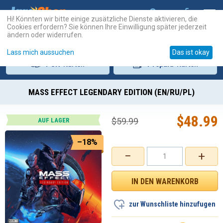
Hi! Könnten wir bitte einige zusätzliche Dienste aktivieren, die
Cookies erfordern? Sie können Ihre Einwilligung später jederzeit
ändern oder widerrufen.
Lass mich aussuchen
Das ist okay
PSN
-Karten
Prepaid
-Karten
MASS EFFECT LEGENDARY EDITION (EN/RU/PL)
$
48.99
$
59.99
AUF LAGER
–18%
−
+
zur Wunschliste hinzufugen