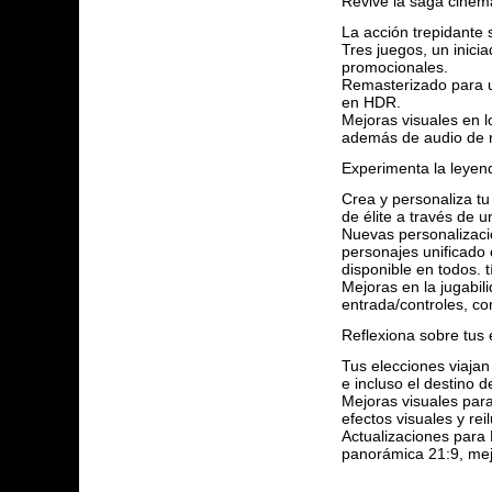
Revive la saga cinem
La acción trepidante 
Tres juegos, un inici
promocionales.
Remasterizado para u
en HDR.
Mejoras visuales en l
además de audio de r
Experimenta la leye
Crea y personaliza tu
de élite a través de u
Nuevas personalizacio
personajes unificado 
disponible en todos. tí
Mejoras en la jugabil
entrada/controles, c
Reflexiona sobre tus 
Tus elecciones viajan
e incluso el destino d
Mejoras visuales para
efectos visuales y rei
Actualizaciones para 
panorámica 21:9, mejo