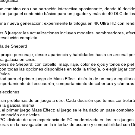
atográfica
se combina con una narración interactiva apasionante, donde tú decides
ador: juega el contenido básico para un jugador y más de 40 DLC de lo
na nueva generación: experimente la trilogía en 4K Ultra HD con rendi
os 3 juegos: las actualizaciones incluyen modelos, sombreadores, efe
esolución completa.
nda de Shepard
 propio personaje, desde apariencia y habilidades hasta un arsenal per
na galaxia en crisis.
nes de Shepard: con cabello, maquillaje, color de ojos y tonos de pi
con todas las opciones disponibles en toda la trilogía, o elegir jugar 
tulos.
idad para el primer juego de Mass Effect: disfruta de un mejor equilibr
omportamiento del escuadrón, comportamiento de cobertura y cámaras 
elecciones
 sin problemas de un juego a otro. Cada decisión que tomes controlará 
e la galaxia misma.
 el primer juego Mass Effect: al juego se le ha dado un pase completo
luminación de niveles.
PC: disfrute de una experiencia de PC modernizada en los tres juegos c
ras en la navegación en la interfaz de usuario y compatibilidad con Di