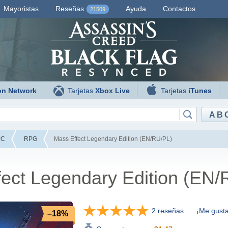
Mayoristas
Reseñas
Ayuda
Contactos
21509
on Network
Tarjetas
Xbox Live
Tarjetas
iTunes
AB
PC
RPG
Mass Effect Legendary Edition (EN/RU/PL)
ect Legendary Edition (EN/
2 reseñas
¡Me gusta
–18%