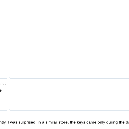
2022
e
ly, I was surprised: in a similar store, the keys came only during the da