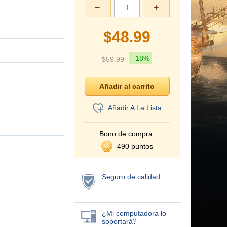
−
+
$
48.99
–18%
$
59.99
Añadir A La Lista
Bono de compra:
490 puntos
Seguro de calidad
¿Mi computadora lo
soportará?