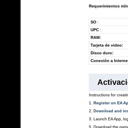
Requerimientos mín
SO
:
UPC
:
RAM:
Tarjeta de video:
Disco duro:
Conexión a Interne
Activac
Instructions for creat
1.
Register on EA A
2.
Download and ins
3. Launch EA App, log
5. Download the gam