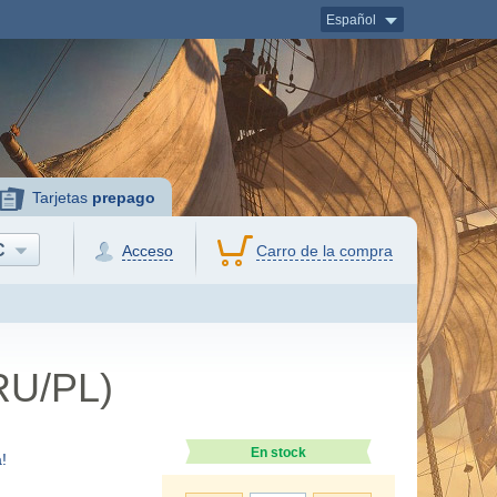
Español
Tarjetas
prepago
C
Acceso
Carro de la compra
RU/PL)
En stock
!