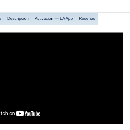
o
Descripción
Activación — EA App
Reseñas