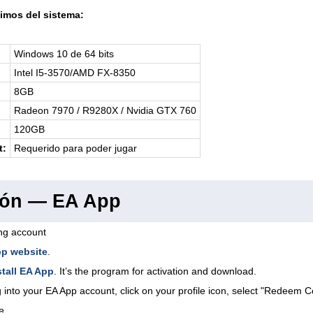
imos del sistema:
Windows 10 de 64 bits
Intel I5-3570/AMD FX-8350
8GB
Radeon 7970 / R9280X / Nvidia GTX 760
120GB
t:
Requerido para poder jugar
ión — EA App
ing account
pp website
.
tall EA App
. It’s the program for activation and download.
 into your EA App account, click on your profile icon, select "Redeem C
e.