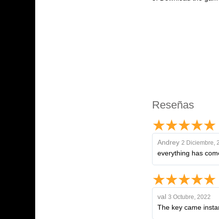
Reseñas
Andrey
2 Diciembre, 
everything has com
val
3 Octubre, 2022
The key came instant