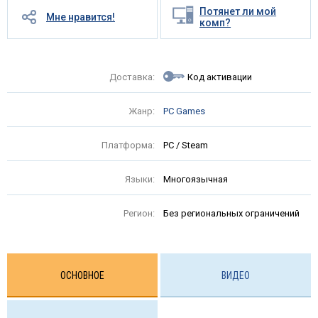
Потянет ли мой
Мне нравится!
комп?
Доставка:
Код активации
Жанр:
PC Games
Платформа:
PC / Steam
Языки:
Многоязычная
Регион:
Без региональных ограничений
ОСНОВНОЕ
ВИДЕО