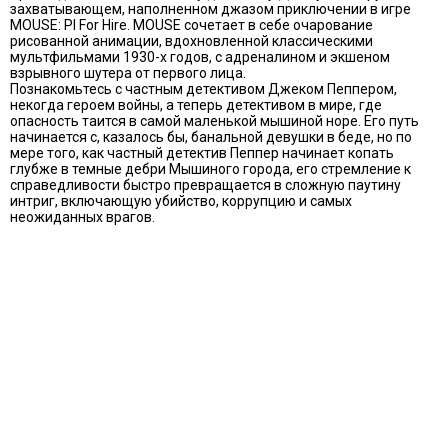
захватывающем, наполненном джазом приключении в игре
MOUSE: PI For Hire. MOUSE сочетает в себе очарование
рисованной анимации, вдохновленной классическими
мультфильмами 1930-х годов, с адреналином и экшеном
взрывного шутера от первого лица.
Познакомьтесь с частным детективом Джеком Пеппером,
некогда героем войны, а теперь детективом в мире, где
опасность таится в самой маленькой мышиной норе. Его путь
начинается с, казалось бы, банальной девушки в беде, но по
мере того, как частный детектив Пеппер начинает копать
глубже в темные дебри Мышиного города, его стремление к
справедливости быстро превращается в сложную паутину
интриг, включающую убийство, коррупцию и самых
неожиданных врагов.