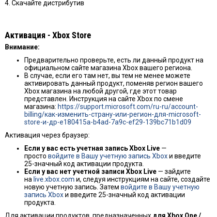
4. Скачайте дистрибутив
Активация - Хbox Store
Внимание:
Предварительно проверьте, есть ли данный продукт на
официальном сайте магазина Xbox вашего региона.
В случае, если его там нет, вы тем не менее можете
активировать данный продукт, поменяв регион вашего
Xbox магазина на любой другой, где этот товар
представлен. Инструкция на сайте Xbox по смене
магазина:
https://support.microsoft.com/ru-ru/account-
billing/как-изменить-страну-или-регион-для-microsoft-
store-и-др-e180415a-b4ad-7a9c-ef29-139bc71b1d09
Активация через браузер:
Если у вас есть учетная запись Xbox Live
—
просто
войдите в Вашу учетную запись Xbox
и введите
25-значный код активации продукта.
Если у вас нет учетной записи Xbox Live
— зайдите
на
live.xbox.com
и, следуя инструкциям на сайте, создайте
новую учетную запись. Затем
войдите в Вашу учетную
запись Xbox
и введите 25-значный код активации
продукта.
Для активации продуктов, предназначенных
для Xbox One /