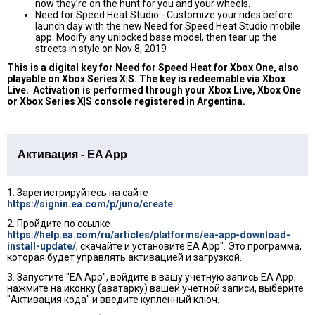
now they’re on the hunt for you and your wheels.
Need for Speed Heat Studio - Customize your rides before
launch day with the new Need for Speed Heat Studio mobile
app. Modify any unlocked base model, then tear up the
streets in style on Nov 8, 2019
This is a digital key for Need for Speed Heat for Xbox One, also
playable on Xbox Series X|S. The key is redeemable via Xbox
Live. Activation is performed through your Xbox Live, Xbox One
or Xbox Series X|S console registered in Argentina.
Активация - EA App
1. Зарегистрируйтесь на сайте
https://signin.ea.com/p/juno/create
2. Пройдите по ссылке
https://help.ea.com/ru/articles/platforms/ea-app-download-
install-update/
, скачайте и установите EA App". Это программа,
которая будет управлять активацией и загрузкой.
3. Запустите "EA App", войдите в вашу учетную запись EA App,
нажмите на иконку (аватарку) вашей учетной записи, выберите
"Активация кода" и введите купленный ключ.