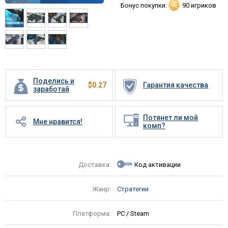
Бонус покупки:
90 игриков
Поделись и
$
0.27
Гарантия качества
заработай
Потянет ли мой
Мне нравится!
комп?
Доставка:
Код активации
Жанр:
Стратегии
Платформа:
PC / Steam