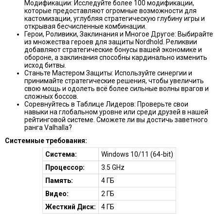
Модификации: Исследуйте более 100 модификации,
которые предоставляют огромные возможности для
кастомизации, углубляя стратегическую глубину игры и
открывая бесчисленные комбинации.
Герои, Роливики, Заклинания и Многое Другое: Выбирайте
из множества героев для защиты Nordhold. Реликвии
добавляют стратегические бонусы вашей экономике и
обороне, а заклинания способны кардинально изменить
исход битвы.
Станьте Мастером Защиты: Используйте синергии и
принимайте стратегические решения, чтобы увеличить
свою мощь и одолеть всё более сильные волны врагов и
сложных боссов.
Соревнуйтесь в Таблице Лидеров: Проверьте свои
навыки на глобальном уровне или среди друзей в нашей
рейтинговой системе. Сможете ли вы достичь заветного
ранга Valhalla?
Системные требования:
Система:
Windows 10/11 (64-bit)
Процессор:
3.5 GHz
Память:
4 ГБ
Видео:
2 ГБ
Жесткий Диск:
4 ГБ