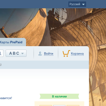
Русский
Карты
PrePaid
ABC
Войти
Корзина
)
В наличии
авится!