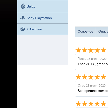
Uplay
Sony Playstation
XBox Live
Основное
Опис
Гость
16 июля, 2020
Thanks <3 , great se
Стас
23 июня, 2020
Все пришло момен