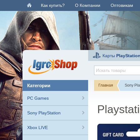
Как купить?
О Компании
Оптовикам
Карты
PlayStatio
категории
Главная
Sony Pla
PC Games
Playstat
Sony PlayStation
Xbox LIVE