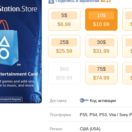
Поделись и заработай
$
0.22
5$
10$
$
6.99
$
10.89
25$
30$
$
25.59
$
31.99
$60
75$
$
59.99
$
74.99
Доставка:
Код активации
Платформа:
PS5, PS4, PS3, Vita / Sony P
Регион:
США (USA)