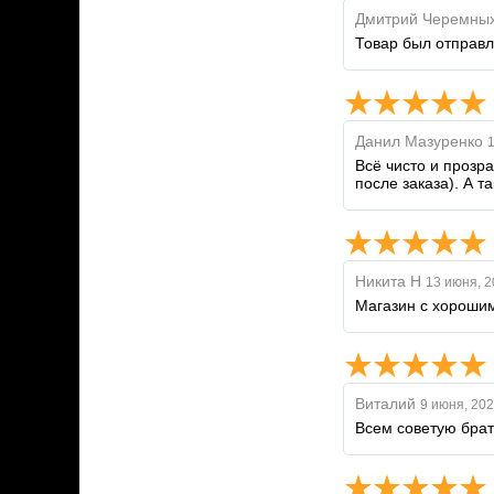
Дмитрий Черемны
Товар был отправл
Данил Мазуренко
1
Всё чисто и прозра
после заказа). А т
Никита Н
13 июня, 2
Магазин с хорошим
Виталий
9 июня, 20
Всем советую брат