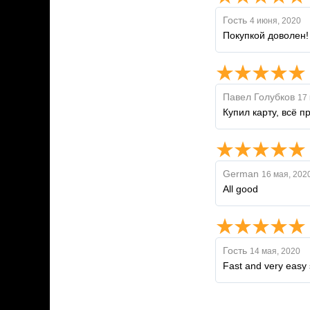
Гость
4 июня, 2020
Покупкой доволен!
Павел Голубков
17 
Купил карту, всё п
German
16 мая, 202
All good
Гость
14 мая, 2020
Fast and very easy 