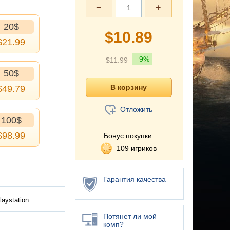
−
+
20$
$
10.89
$
21.99
–9%
$
11.99
50$
$
49.79
Отложить
100$
$
98.99
Бонус покупки:
109 игриков
Гарантия качества
laystation
Потянет ли мой
комп?