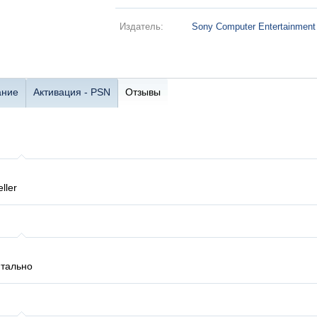
Издатель:
Sony Computer Entertainment
ание
Активация - PSN
Отзывы
ller
тально