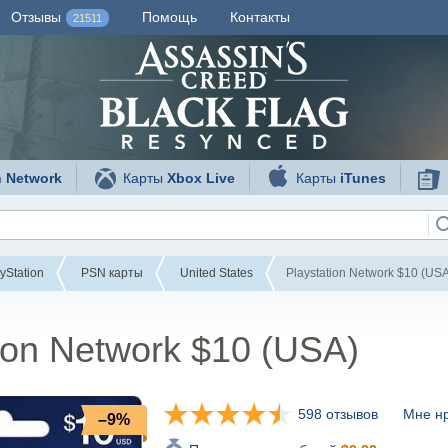
Отзывы
Помощь
Контакты
21511
n Network
Карты
Xbox Live
Карты
iTunes
yStation
PSN карты
United States
Playstation Network $10 (USA
ion Network $10 (USA)
598 отзывов
Мне нр
–9%