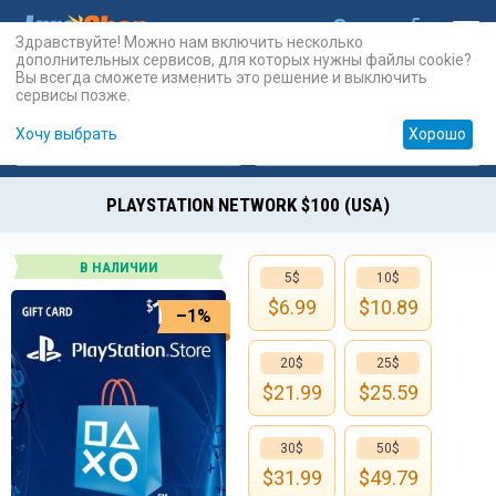
Здравствуйте! Можно нам включить несколько
дополнительных сервисов, для которых нужны файлы cookie?
Вы всегда сможете изменить это решение и выключить
сервисы позже.
Хочу выбрать
Хорошо
Карты
PSN
Карты
Prepaid
PLAYSTATION NETWORK $100 (USA)
В НАЛИЧИИ
5$
10$
$
6.99
$
10.89
–1%
20$
25$
$
21.99
$
25.59
30$
50$
$
31.99
$
49.79