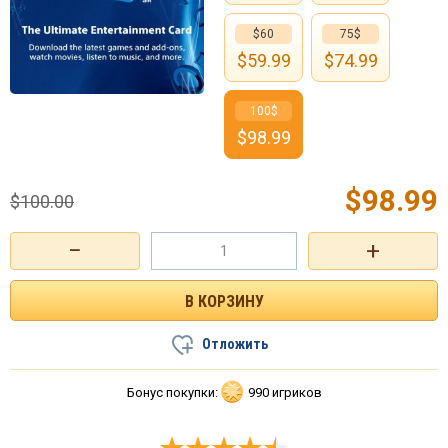
$60
75$
$
59.99
$
74.99
100$
$
98.99
$
98.99
$
100.00
−
+
Отложить
Бонус покупки:
990 игриков