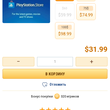
$60
75$
$
59.99
$
74.99
100$
$
98.99
$
31.99
−
+
Отложить
Бонус покупки:
320 игриков