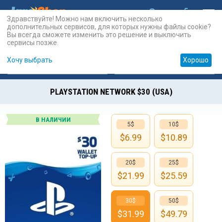
Здравствуйте! Можно нам включить несколько
дополнительных сервисов, для которых нужны файлы cookie?
Вы всегда сможете изменить это решение и выключить
сервисы позже.
Хочу выбрать
Хорошо
Карты
PSN
Карты
Prepaid
PLAYSTATION NETWORK $30 (USA)
В НАЛИЧИИ
5$
10$
$
6.99
$
10.89
20$
25$
$
21.99
$
25.59
30$
50$
$
31.99
$
49.79