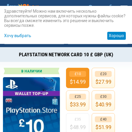
Здравствуйте! Можно нам включить несколько
дополнительных сервисов, для которых нужны файлы cookie?
Вы всегда сможете изменить это решение и выключить
сервисы позже.
Хочу выбрать
Хорошо
Карты
PSN
Карты
Prepaid
PLAYSTATION NETWORK CARD 10 £ GBP (UK)
В НАЛИЧИИ
£10
£20
$
14.99
$
27.99
£25
£30
$
33.99
$
40.99
£35
£40
$
48.99
$
51.99