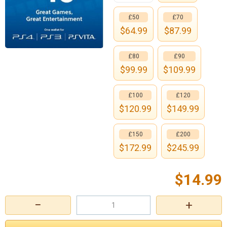
£50
£70
$
64.99
$
87.99
£80
£90
$
99.99
$
109.99
£100
£120
$
120.99
$
149.99
£150
£200
$
172.99
$
245.99
$
14.99
−
+