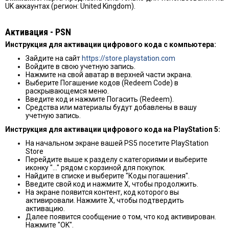
UK аккаунтах (регион: United Kingdom).
Активация - PSN
Инструкция для активации цифрового кодa c компьютера:
Зайдите на сайт
https://store.playstation.com
Войдите в свою учетную запись.
Нажмите на свой аватар в верхней части экрана.
Выберите Погашение кодов (Redeem Code) в
раскрывающемся меню.
Введите код и нажмите Погасить (Redeem).
Средства или материалы будут добавлены в вашу
учетную запись.
Инструкция для активации
цифрового кодa на PlayStation 5:
На начальном экране вашей PS5 посетите PlayStation
Store
Перейдите выше к разделу с категориями и выберите
иконку "…" рядом с корзиной для покупок.
Найдите в списке и выберите "Коды погашения".
Введите свой код и нажмите X, чтобы продолжить.
На экране появится контент, код которого вы
активировали. Нажмите X, чтобы подтвердить
активацию.
Далее появится сообщение о том, что код активирован.
Нажмите "OK".