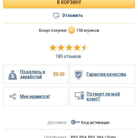
Отложить
Бонус покупки:
150 игриков
180 отзывов
Поделись и
$
0.30
Гарантия качества
заработай
Потянет ли мой
Мне нравится!
комп?
Доставка:
Код активации
Платформа:
PS5, PS4, PS3, Vita / Sony