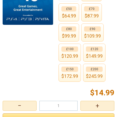
£50
£70
$
64.99
$
87.99
£80
£90
$
99.99
$
109.99
£100
£120
$
120.99
$
149.99
£150
£200
$
172.99
$
245.99
$
14.99
−
+