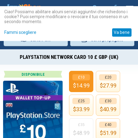
Ciao! Possiamo abilitare alcuni servizi aggiuntivi che richiedono i
cookie? Puoi sempre modificare o revocare il tuo consenso in un
secondo momento.
Fammi scegliere
Va bene
Carte
PSN
Carte
prepagate
PLAYSTATION NETWORK CARD 10 £ GBP (UK)
DISPONIBILE
£10
£20
$
14.99
$
27.99
£25
£30
$
33.99
$
40.99
£35
£40
$
48.99
$
51.99