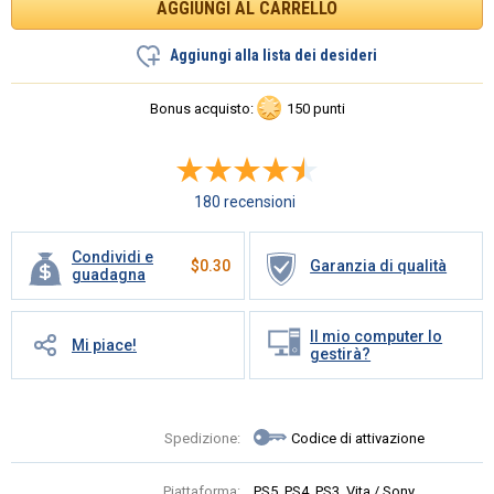
Aggiungi alla lista dei desideri
Bonus acquisto:
150 punti
180 recensioni
Condividi e
$
0.30
Garanzia di qualità
guadagna
Il mio computer lo
Mi piace!
gestirà?
Spedizione:
Codice di attivazione
Piattaforma:
PS5, PS4, PS3, Vita / Sony