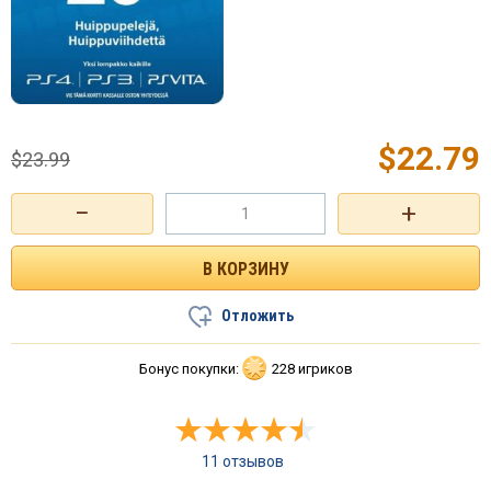
$
22.79
$
23.99
−
+
Отложить
Бонус покупки:
228 игриков
11 отзывов