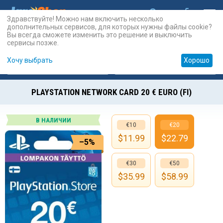
Здравствуйте! Можно нам включить несколько
дополнительных сервисов, для которых нужны файлы cookie?
Вы всегда сможете изменить это решение и выключить
сервисы позже.
Хочу выбрать
Хорошо
Карты
PSN
Карты
Prepaid
PLAYSTATION NETWORK CARD 20 € EURO (FI)
В НАЛИЧИИ
€10
€20
$
11.99
$
22.79
–5%
€30
€50
$
35.99
$
58.99