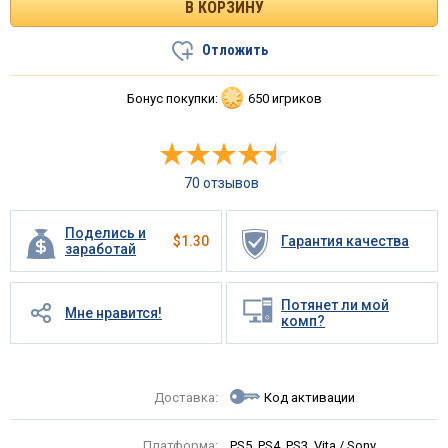
Отложить
Бонус покупки:
650 игриков
70 отзывов
Поделись и
$
1.30
Гарантия качества
заработай
Потянет ли мой
Мне нравится!
комп?
Доставка:
Код активации
Платформа:
PS5, PS4, PS3, Vita / Sony