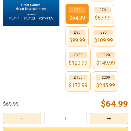
£50
£70
$
64.99
$
87.99
£80
£90
$
99.99
$
109.99
£100
£120
$
120.99
$
149.99
£150
£200
$
172.99
$
245.99
$
64.99
$
69.99
−
+