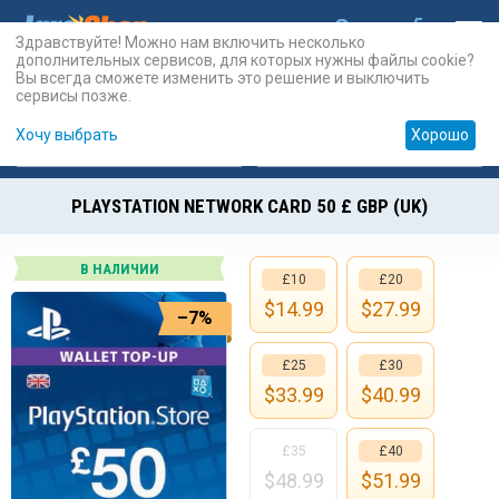
Здравствуйте! Можно нам включить несколько
дополнительных сервисов, для которых нужны файлы cookie?
Вы всегда сможете изменить это решение и выключить
сервисы позже.
Хочу выбрать
Хорошо
Карты
PSN
Карты
Prepaid
PLAYSTATION NETWORK CARD 50 £ GBP (UK)
В НАЛИЧИИ
£10
£20
$
14.99
$
27.99
–7%
£25
£30
$
33.99
$
40.99
£35
£40
$
48.99
$
51.99