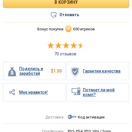
Отложить
Бонус покупки:
650 игриков
70 отзывов
Поделись и
$
1.30
Гарантия качества
заработай
Потянет ли мой
Мне нравится!
комп?
Доставка:
Код активации
Платформа:
PS5, PS4, PS3, Vita / Sony