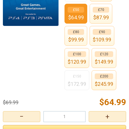
£50
£70
$
64.99
$
87.99
£80
£90
$
99.99
$
109.99
£100
£120
$
120.99
$
149.99
£150
£200
$
172.99
$
245.99
$
64.99
$
69.99
−
+