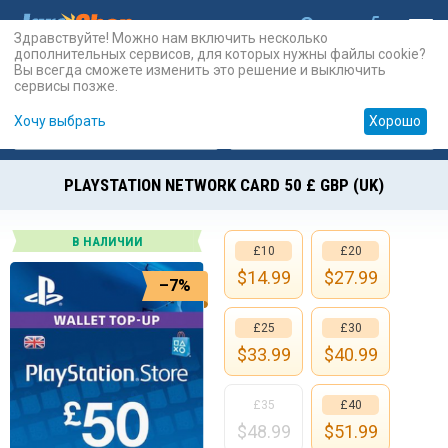
Здравствуйте! Можно нам включить несколько
дополнительных сервисов, для которых нужны файлы cookie?
Вы всегда сможете изменить это решение и выключить
сервисы позже.
Хочу выбрать
Хорошо
Карты
PSN
Карты
Prepaid
PLAYSTATION NETWORK CARD 50 £ GBP (UK)
В НАЛИЧИИ
£10
£20
$
14.99
$
27.99
–7%
£25
£30
$
33.99
$
40.99
£35
£40
$
48.99
$
51.99