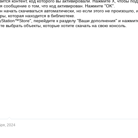
вится контент, код которого вы активировали. Нажмите X, чтобы по
я сообщение о том, что код активирован. Нажмите "OK".
н начать скачиваться автоматически, но если этого не произошло, 
ры, которая находится в библиотеке.
yStation™Store", перейдите к разделу "Ваши дополнения" и нажмит
те выбрать объекты, которые хотите скачать на свою консоль.
ря, 2024