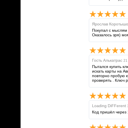
Ярослав Коротышо
Покупал с мыслям 
Оказалось зря) мо
Гость Алькатрас
21
Пытался купить кл
искать карты на Ав
повторно пробую ку
проверять . Ключ р
Loading DiFFerent
Код пришёл через 1