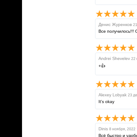
Денис Журенков
21
Все получилось!!! 
Andrei Shevelev
22 
+👍
Alexey Lobyak
23 д
It's okay
Dinis
8 ноября, 2022
Всё быстро и удоб