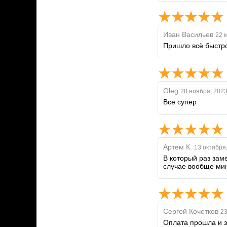
Иван Васильев
22 
Пришло всё быстро
Oleg
28 ноября, 202
Все супер
Артем К.
13 октября
В который раз зам
случае вообще мин
Сергей Кочетков
23
Оплата прошла и з