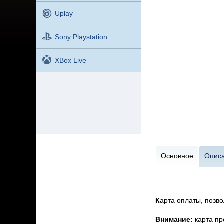
Uplay
Sony Playstation
XBox Live
Основное
Опис
К
арта оплаты, позво
Внимание:
карта пр