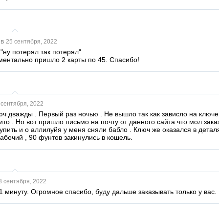
в
25 сентября, 2022
"ну потерял так потерял".
ментально пришло 2 карты по 45. Спасибо!
 сентября, 2022
юч дважды . Первый раз ночью . Не вышло так как зависло на ключ
ито . Но вот пришло письмо на почту от данного сайта что мол зак
пить и о аллилуйя у меня сняли бабло . Ключ же оказался в деталя
абочий , 90 фунтов закинулись в кошель.
3 сентября, 2022
 минуту. Огромное спасибо, буду дальше заказывать только у вас. 