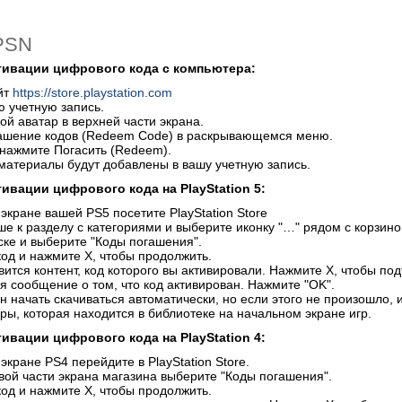
 PSN
тивации цифрового кодa c компьютера:
йт
https://store.playstation.com
ю учетную запись.
ой аватар в верхней части экрана.
ашение кодов (Redeem Code) в раскрывающемся меню.
 нажмите Погасить (Redeem).
материалы будут добавлены в вашу учетную запись.
ктивации
цифрового кодa на PlayStation 5:
экране вашей PS5 посетите PlayStation Store
е к разделу с категориями и выберите иконку "…" рядом с корзино
ске и выберите "Коды погашения".
код и нажмите X, чтобы продолжить.
вится контент, код которого вы активировали. Нажмите X, чтобы по
я сообщение о том, что код активирован. Нажмите "OK".
н начать скачиваться автоматически, но если этого не произошло, 
гры, которая находится в библиотеке на начальном экране игр.
тивации цифрового кодa на PlayStation
4:
кране PS4 перейдите в PlayStation Store.
евой части экрана магазина выберите "Коды погашения".
код и нажмите X, чтобы продолжить.