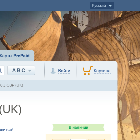
Русский
Карты
PrePaid
ABC
Войти
Корзина
90 £ GBP (UK)
 (UK)
В наличии
вится!