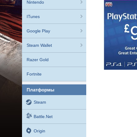
Nintendo
ITunes
Google Play
Steam Wallet
Razer Gold
Fortnite
платформы
Steam
Battle.net
Origin