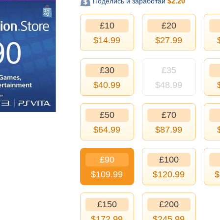
Поделись и заработай
$
2.20
£10
£20
$
14.99
$
27.99
£30
£35
$
40.99
$
48.99
£50
£70
$
64.99
$
87.99
£90
£100
$
109.99
$
120.99
$
£150
£200
$
172.99
$
245.99