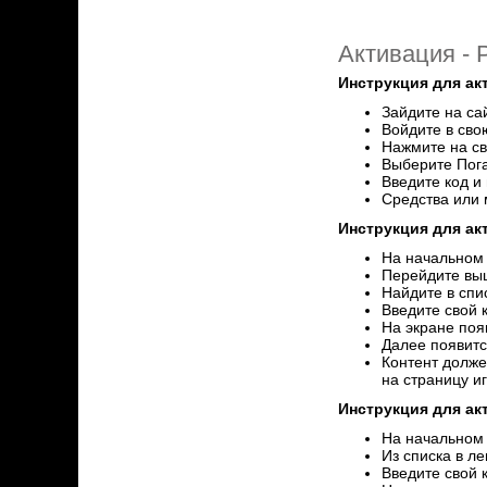
Активация -
Инструкция для ак
Зайдите на са
Войдите в сво
Нажмите на св
Выберите Пог
Введите код и
Средства или 
Инструкция для а
На начальном 
Перейдите выш
Найдите в спи
Введите свой 
На экране поя
Далее появитс
Контент долже
на страницу и
Инструкция для ак
На начальном э
Из списка в л
Введите свой 