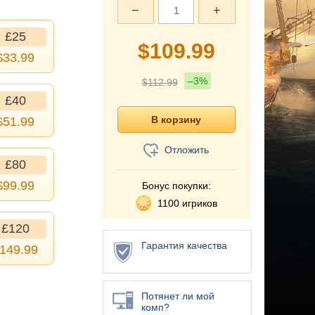
−
+
£25
$
109.99
$
33.99
–3%
$
112.99
£40
$
51.99
Отложить
£80
$
99.99
Бонус покупки:
1100 игриков
£120
Гарантия качества
149.99
Потянет ли мой
комп?