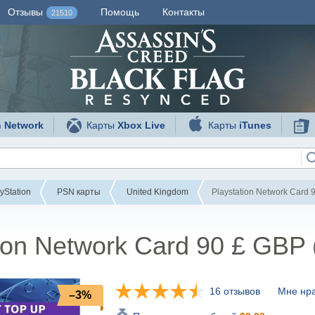
Отзывы
Помощь
Контакты
21510
n Network
Карты
Xbox Live
Карты
iTunes
yStation
PSN карты
United Kingdom
Playstation Network Card 
tion Network Card 90 £ GBP
16 отзывов
Мне нра
–3%