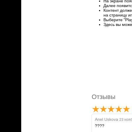
На экране поя
Далее появитс
Контент долже
на страницу иг
Выберите "Pla
Здесь вы може
Отзывы
Anel Uskova
23 нояб
????