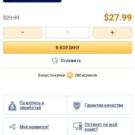
$
27.99
$
29.99
−
+
Отложить
Бонус покупки:
280 игриков
Поделись и
Гарантия качества
заработай
Потянет ли мой
Мне нравится!
комп?