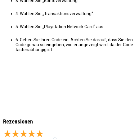
3. Wählen Sie „Kontoverwaltung“.
4. Wählen Sie „Transaktionsverwaltung“.
5. Wählen Sie „Playstation Network Card“ aus.
6. Geben Sie Ihren Code ein. Achten Sie darauf, dass Sie den
Code genau so eingeben, wie er angezeigt wird, da der Code
tastenabhängig ist.
Rezensionen