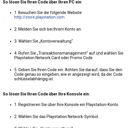
So lösen Sie Ihren Code über Ihren PC ein:
1. Besuchen Sie die folgende Website:
http://store.playstation.com
2. Melden Sie sich bei Ihrem Konto an.
3. Wählen Sie „Kontoverwaltung“.
4. Rufen Sie „Transaktionsmanagement“ auf und wählen Sie
Playstation Network Card oder Promo Code
5. Geben Sie Ihren Code ein. Achten Sie darauf, dass Sie den
Code genau so eingeben, wie er angezeigt wird, da der Code
schlüsselabhängig ist.
So lösen Sie Ihren Code über Ihre Konsole ein:
1. Registrieren Sie über Ihre Konsole ein Playstation-Konto.
2. Wählen Sie das Playstation Network-Symbol.