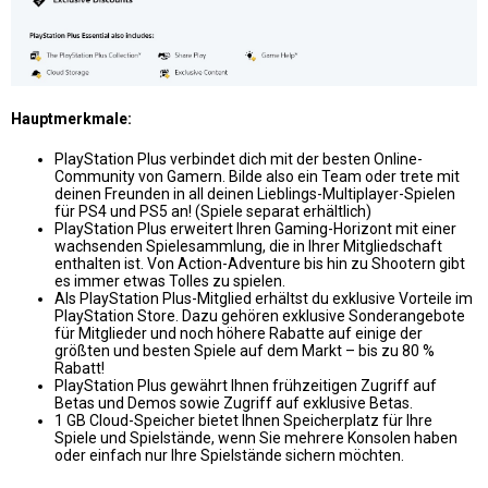
Hauptmerkmale:
PlayStation Plus verbindet dich mit der besten Online-
Community von Gamern. Bilde also ein Team oder trete mit
deinen Freunden in all deinen Lieblings-Multiplayer-Spielen
für PS4 und PS5 an! (Spiele separat erhältlich)
PlayStation Plus erweitert Ihren Gaming-Horizont mit einer
wachsenden Spielesammlung, die in Ihrer Mitgliedschaft
enthalten ist. Von Action-Adventure bis hin zu Shootern gibt
es immer etwas Tolles zu spielen.
Als PlayStation Plus-Mitglied erhältst du exklusive Vorteile im
PlayStation Store. Dazu gehören exklusive Sonderangebote
für Mitglieder und noch höhere Rabatte auf einige der
größten und besten Spiele auf dem Markt – bis zu 80 %
Rabatt!
PlayStation Plus gewährt Ihnen frühzeitigen Zugriff auf
Betas und Demos sowie Zugriff auf exklusive Betas.
1 GB Cloud-Speicher bietet Ihnen Speicherplatz für Ihre
Spiele und Spielstände, wenn Sie mehrere Konsolen haben
oder einfach nur Ihre Spielstände sichern möchten.