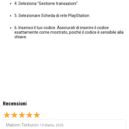
4. Seleziona "Gestione transazioni".
5. Selezionare Scheda di rete PlayStation .
6. Inserisci il tuo codice. Assicurati di inserire il codice
esattamente come mostrato, poiché il codice è sensibile alla
chiave.
Recensioni
Maksim Tsirkunov
19 Marta, 2026