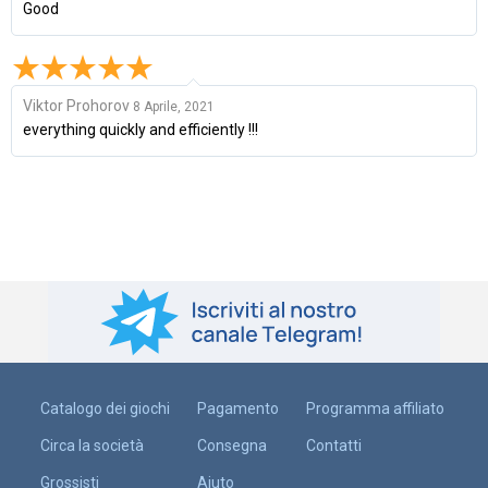
Good
Viktor Prohorov
8 Aprile, 2021
everything quickly and efficiently !!!
Catalogo dei giochi
Pagamento
Programma affiliato
Circa la società
Consegna
Contatti
Grossisti
Aiuto