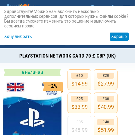
Здравствуйте! Можно нам включить несколько
дополнительных сервисов, для которых нужны файлы cookie?
Вы всегда сможете изменить это решение и выключить
сервисы позже.
Хочу выбрать
Хорошо
Карты
PSN
Карты
Prepaid
PLAYSTATION NETWORK CARD 70 £ GBP (UK)
В НАЛИЧИИ
£10
£20
$
14.99
$
27.99
–2%
£25
£30
$
33.99
$
40.99
£35
£40
$
48.99
$
51.99