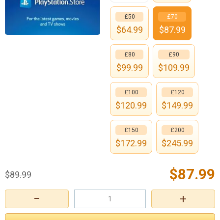
£50
£70
$
64.99
$
87.99
£80
£90
$
99.99
$
109.99
£100
£120
$
120.99
$
149.99
£150
£200
$
172.99
$
245.99
$
87.99
$
89.99
−
+