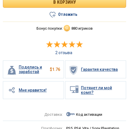
Отложить
Бонус покупки:
880 игриков
2 отзыва
Поделись и
$
1.76
Гарантия качества
заработай
Потянет ли мой
Мне нравится!
комп?
Доставка:
Код активации
Платформа:
PS5, PS4, Vita / Sony Playstation