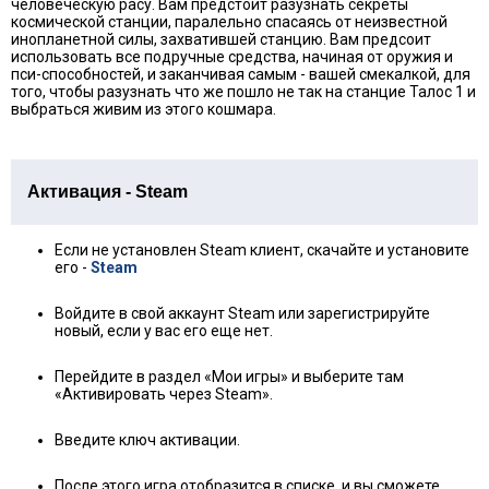
человеческую расу. Вам предстоит разузнать секреты
космической станции, паралельно спасаясь от неизвестной
инопланетной силы, захватившей станцию. Вам предсоит
использовать все подручные средства, начиная от оружия и
пси-способностей, и заканчивая самым - вашей смекалкой, для
того, чтобы разузнать что же пошло не так на станцие Талос 1 и
выбраться живим из этого кошмара.
Активация - Steam
Если не установлен Steam клиент, скачайте и установите
его -
Steam
Войдите в свой аккаунт Steam или зарегистрируйте
новый, если у вас его еще нет.
Перейдите в раздел «Мои игры» и выберите там
«Активировать через Steam».
Введите ключ активации.
После этого игра отобразится в списке, и вы сможете