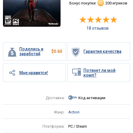
Бонус покупки:
200 игриков
18 отзывов
Поделись и
$
0.60
Гарантия качества
заработай
Потянет ли мой
Мне нравится!
комп?
Доставка:
Код активации
Жанр:
Action
Платформа:
PC / Steam