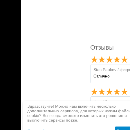
Отзывы
Stas Paukov
3 февр
Отлично
Ilnaz Nizamov
8 янв
Здравствуйте! Можно нам включить несколько
Отличная игра!!!
дополнительных сервисов, для которых нужны файл
cookie? Вы всегда сможете изменить это решение и
выключить сервисы позже.