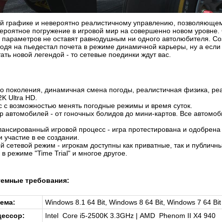
й графике и невероятно реалистичному управлению, позволяющему
вероятное погружение в игровой мир на совершенно новом уровне. 
 параметров не оставят равнодушным ни одного автолюбителя. Соз
одя на пьедестал почета в режиме динамичной карьеры, ну а если 
тать новой легендой - то сетевые поединки ждут вас.
о поколения, динамичная смена погоды, реалистичная физика, реа
K Ultra HD.
с с возможностью менять погодные режимы и время суток.
 автомобилей - от гоночных болидов до мини-картов. Все автомоб
ансированный игровой процесс - игра протестирована и одобре
участие в ее создании.
 сетевой режим - игрокам доступны как приватные, так и публичны
 в режиме "Time Trial" и многое другое.
емные требования:
ема:
Windows 8.1 64 Bit, Windows 8 64 Bit, Windows 7 64 Bi
ессор:
Intel Core i5-2500K 3.3GHz | AMD Phenom II X4 940