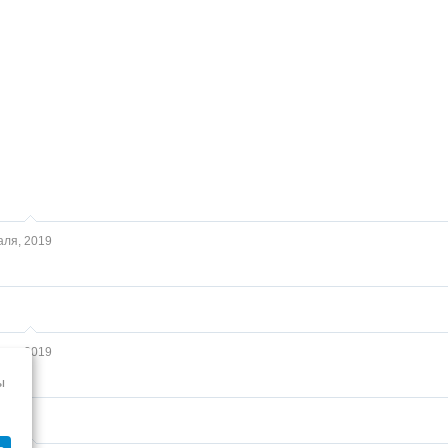
аля, 2019
аря, 2019
ы