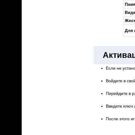
Памя
Виде
Жест
Для 
Активац
Если не устано
Войдите в свой
Перейдите в р
Введите ключ 
После этого иг