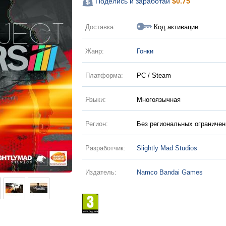
Поделись и заработай
$
0.75
Доставка:
Код активации
Жанр:
Гонки
Платформа:
PC / Steam
Языки:
Многоязычная
Регион:
Без региональных ограничен
Разработчик:
Slightly Mad Studios
Издатель:
Namco Bandai Games