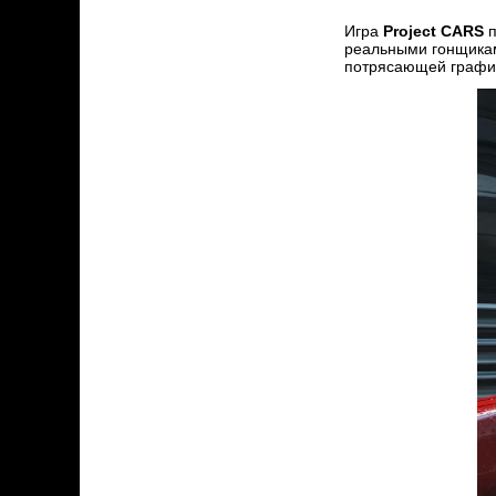
Игра
Project CARS
п
реальными гонщикам
потрясающей график