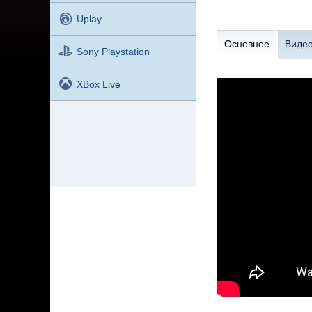
Uplay
Основное
Виде
Sony Playstation
XBox Live