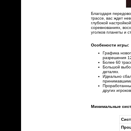
Благодаря передово
трассе, вас ждет не
глубокой настройкой
соревнованиях, восх
уголков планеты и с
Особености игры:
Графика новог
разрешения 12
Более 60 трас
Большой выбор
деталях.
Идеально сбал
принимавшими 
Проработанный
других игроков
Минимальные сист
Сист
Проц