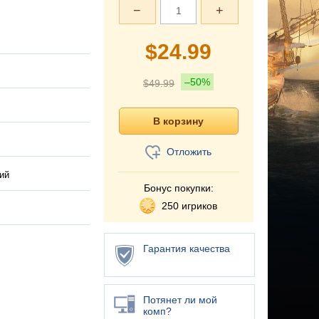
−
+
$
24.99
–50%
$
49.99
Отложить
ий
Бонус покупки:
250 игриков
Гарантия качества
Потянет ли мой
комп?