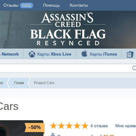
Отзывы
Помощь
Контакты
21511
n Network
Карты
Xbox Live
Карты
iTunes
es
Гонки
Project Cars
Cars
4 отзыва
Мне нрави
–50%