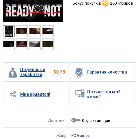
Бонус покупки:
260 игриков
Поделись и
$
0.78
Гарантия качества
заработай
Потянет ли мой
Мне нравится!
комп?
Доставка:
Код активации
Жанр:
PC Games