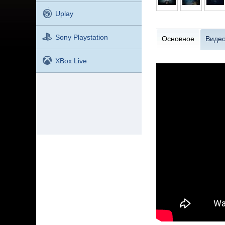
Uplay
Sony Playstation
Основное
Виде
XBox Live