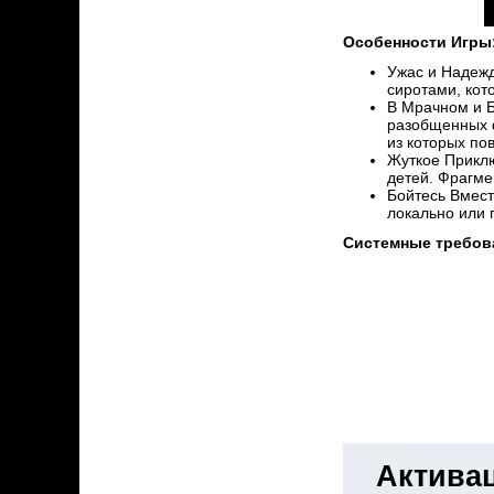
Особенности Игры
Ужас и Надежд
сиротами, кот
В Мрачном и Б
разобщенных ф
из которых пов
Жуткое Приклю
детей. Фрагме
Бойтесь Вмест
локально или 
Системные требов
Активац