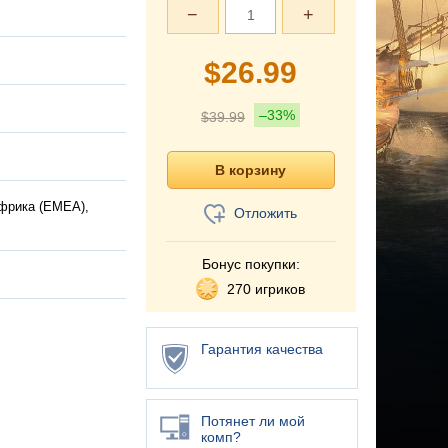
−
+
$
26.99
–33%
$
39.99
Африка (EMEA),
Отложить
Бонус покупки:
270 игриков
Гарантия качества
Потянет ли мой
комп?