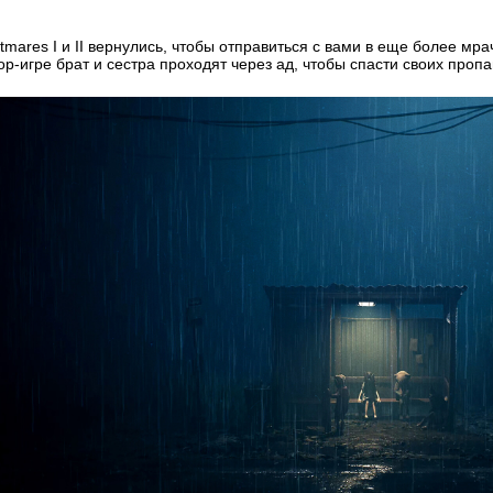
ghtmares I и II вернулись, чтобы отправиться с вами в еще более м
ор-игре брат и сестра проходят через ад, чтобы спасти своих пропа