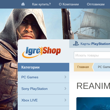
Как купить?
О Компании
Оптовикам
Карты
PlayStatio
категории
Главная
PC Gam
PC Games
REANI
Sony PlayStation
Xbox LIVE