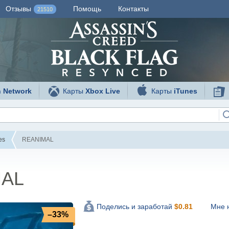
Отзывы
Помощь
Контакты
21510
n Network
Карты
Xbox Live
Карты
iTunes
es
REANIMAL
MAL
Мне 
Поделись и заработай
$
0.81
–33%