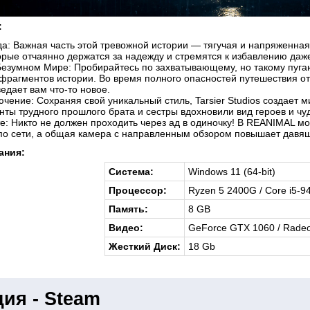
:
а: Важная часть этой тревожной истории — тягучая и напряженная
орые отчаянно держатся за надежду и стремятся к избавлению даж
езумном Мире: Пробирайтесь по захватывающему, но такому пугаю
рагментов истории. Во время полного опасностей путешествия отк
едает вам что-то новое.
чение: Сохраняя свой уникальный стиль, Tarsier Studios создает 
нты трудного прошлого брата и сестры вдохновили вид героев и чу
е: Никто не должен проходить через ад в одиночку! В REANIMAL м
по сети, а общая камера с направленным обзором повышает давя
ания:
Система:
Windows 11 (64-bit)
Процессор:
Ryzen 5 2400G / Core i5-9
Память:
8 GB
Видео:
GeForce GTX 1060 / Rade
Жесткий Диск:
18 Gb
ия - Steam