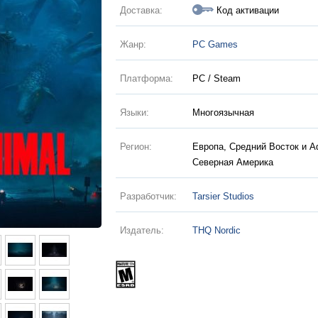
Доставка:
Код активации
Жанр:
PC Games
Платформа:
PC / Steam
Языки:
Многоязычная
Регион:
Европа, Средний Восток и 
Северная Америка
Разработчик:
Tarsier Studios
Издатель:
THQ Nordic