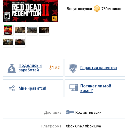
Бонус покупки:
760 игриков
Поделись и
$
1.52
Гарантия качества
заработай
Потянет ли мой
Мне нравится!
комп?
Доставка:
Код активации
Платформа:
Xbox One / Xbox Live