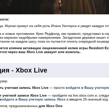
ости:
ца. Игроки примут на себя роль Итана Уинтерса и увидят каждую о
и новые противники. Крис Редфилд, как правило, представал в серии 
браз омрачен недобрыми намерениями. Загадочная деревня кишит 
Итаном на каждом шагу, пока он пытается понять очередной кошмар,
тся ключем активации лицензионной копии игры Resident Evil V
тся через ваш Xbox Live аккаунт или консоль.
ия - Xbox Live
аузер:
ть учетная запись Xbox Live
— просто
войдите в Вашу учетную
т учетной записи Xbox Live
— пройдите на live.xbox.com и, следу
войдите в Вашу учетную запись Xbox
и введите 25-значный код 
уктов, предназначенных
для Xbox One
: