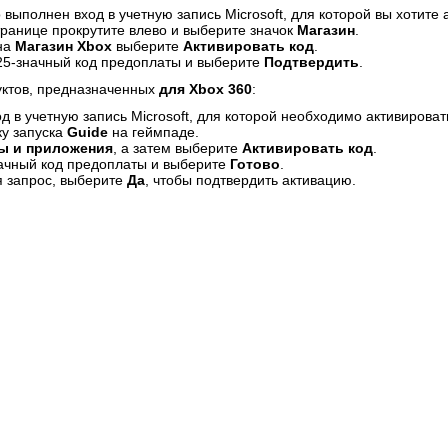
 выполнен вход в учетную запись Microsoft, для которой вы хотите 
ранице прокрутите влево и выберите значок
Магазин
.
на
Магазин Xbox
выберите
Активировать код
.
25-значный код предоплаты и выберите
Подтвердить
.
уктов, предназначенных
для Xbox 360
:
д в учетную запись Microsoft, для которой необходимо активироват
у запуска
Guide
на геймпаде.
ы и приложения
, а затем выберите
Активировать код
.
ачный код предоплаты и выберите
Готово
.
я запрос, выберите
Да
, чтобы подтвердить активацию.