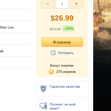
−
+
$
26.99
Xbox Live
–55%
$
59.99
ий
Отложить
Бонус покупки:
270 игриков
Гарантия качества
Потянет ли мой
комп?