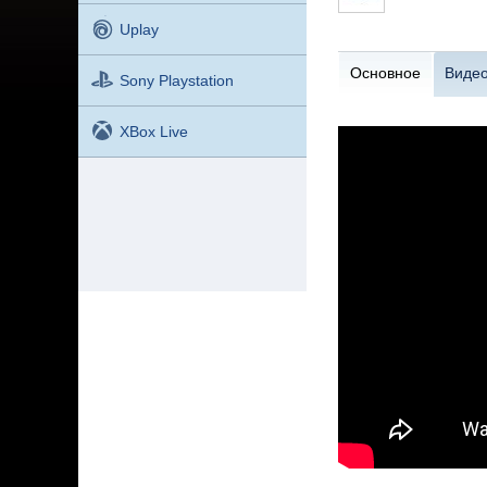
Uplay
Основное
Виде
Sony Playstation
XBox Live