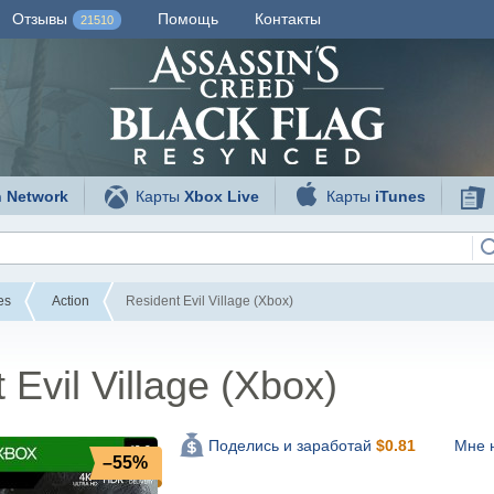
Отзывы
Помощь
Контакты
21510
n Network
Карты
Xbox Live
Карты
iTunes
es
Action
Resident Evil Village (Xbox)
 Evil Village (Xbox)
Мне 
Поделись и заработай
$
0.81
–55%