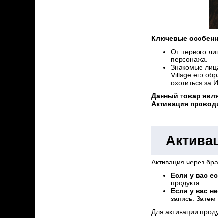
Ключевые особенн
От первого ли
персонажа.
Знакомые лица 
Village его о
охотиться за 
Данный товар являе
Активация проводи
Активац
Активация через бр
Если у вас ес
продукта.
Если у вас не
запись. Затем
Для активации прод