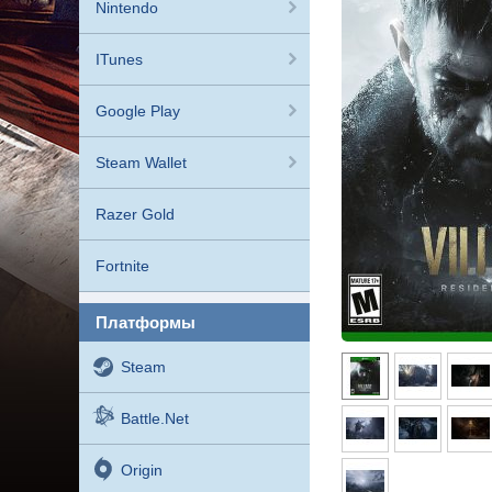
Nintendo
ITunes
Google Play
Steam Wallet
Razer Gold
Fortnite
платформы
Steam
Battle.net
Origin