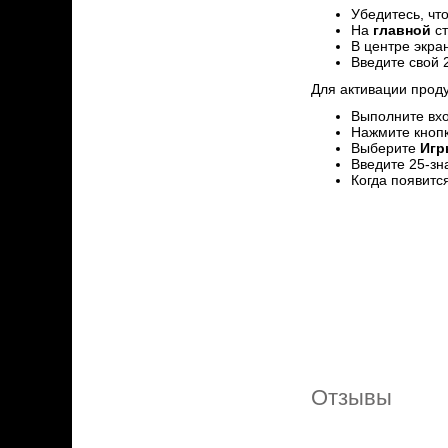
Убедитесь, что
На
главной
ст
В центре экра
Введите свой 
Для активации прод
Выполните вхо
Нажмите кнопк
Выберите
Игр
Введите 25-зн
Когда появитс
Отзывы