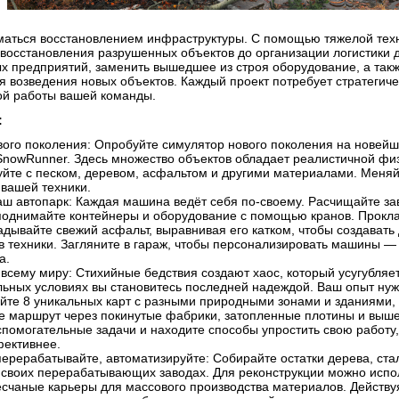
маться восстановлением инфраструктуры. С помощью тяжелой техни
 восстановления разрушенных объектов до организации логистики 
х предприятий, заменить вышедшее из строя оборудование, а так
я возведения новых объектов. Каждый проект потребует стратегич
ой работы вашей команды.
:
ого поколения: Опробуйте симулятор нового поколения на новейше
nowRunner. Здесь множество объектов обладает реалистичной физ
йте с песком, деревом, асфальтом и другими материалами. Меняйт
вашей техники.
ш автопарк: Каждая машина ведёт себя по-своему. Расчищайте за
однимайте контейнеры и оборудование с помощью кранов. Прокла
ладывайте свежий асфальт, выравнивая его катком, чтобы создавать
в техники. Загляните в гараж, чтобы персонализировать машины — 
а.
 всему миру: Стихийные бедствия создают хаос, который усугубля
льных условиях вы становитесь последней надеждой. Ваш опыт нуже
йте 8 уникальных карт с разными природными зонами и зданиями, 
 маршрут через покинутые фабрики, затопленные плотины и выше
помогательные задачи и находите способы упростить свою работу,
фективнее.
перерабатывайте, автоматизируйте: Собирайте остатки дерева, ста
своих перерабатывающих заводах. Для реконструкции можно испол
есчаные карьеры для массового производства материалов. Действуя