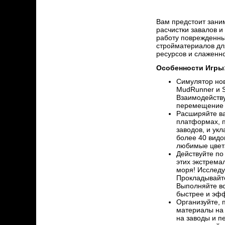
Вам предстоит зани
расчистки завалов и
работу поврежденны
стройматериалов дл
ресурсов и слаженн
Особенности Игры
Симулятор нов
MudRunner и S
Взаимодейству
перемещение 
Расширяйте ва
платформах, п
заводов, и ук
более 40 видо
любимые цвет
Действуйте по
этих экстрема
моря! Исследу
Прокладывайте
Выполняйте вс
быстрее и эф
Организуйте, 
материалы на 
на заводы и п