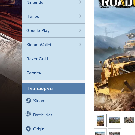
Nintendo
ITunes
Google Play
Steam Wallet
Razer Gold
Fortnite
платформы
Steam
Battle.net
Origin