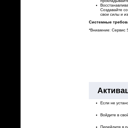
прокладывайте
Восстанавлива
Создавайте со
свои силы и и
Системные требов
*Вниамние: Сервис 
Активац
Если не устано
Войдите в свой
Перейдите в р