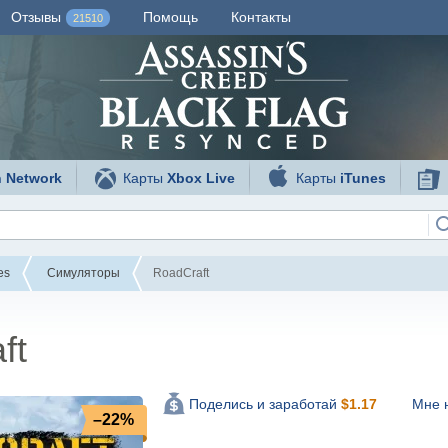
Отзывы
Помощь
Контакты
21510
n Network
Карты
Xbox Live
Карты
iTunes
es
Симуляторы
RoadCraft
ft
Мне 
Поделись и заработай
$
1.17
–22%