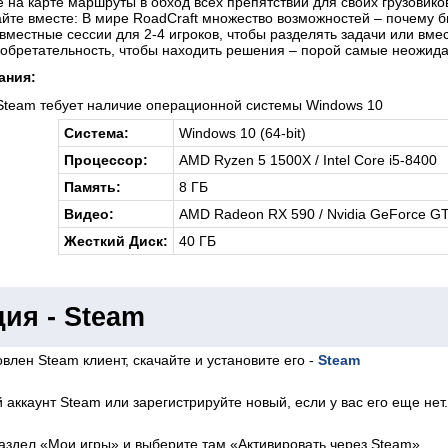
 на карте маршруты в обход всех препятствий для своих грузовико
йте вместе: В мире RoadCraft множество возможностей – почему б
вместные сессии для 2-4 игроков, чтобы разделять задачи или вме
зобретательность, чтобы находить решения – порой самые неожид
ания:
Steam тебует наличие операционной системы Windows 10
Система:
Windows 10 (64-bit)
Процессор:
AMD Ryzen 5 1500X / Intel Core i5-8400
Память:
8 ГБ
Видео:
AMD Radeon RX 590 / Nvidia GeForce GTX
Жесткий Диск:
40 ГБ
ия - Steam
влен Steam клиент, скачайте и установите его -
Steam
 аккаунт Steam или зарегистрируйте новый, если у вас его еще нет.
аздел «Мои игры» и выберите там «Активировать через Steam».