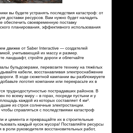
ки вы будете устранять последствия катастроф: от
для доставки ресурсов. Вам нужно будет наладить
же обеспечить своевременную поставку
еского планирования, эффективного использования
м движке от Saber Interactive — создателей
икой, учитывающей их массу и размер.
е ландшафт, стройте дороги и облегчайте
валы бульдозерами, перевозите технику на тяжёлых
дывайте кабели, восстанавливая электроснабжение
 дороги. В ходе сюжетной кампании вы разблокируете
добавьте логотип компании или перекрасьте их в
ется труднодоступностью пострадавших районов. В
н по всему миру – в горах, посреди пустыни и у
площадь каждой из которых составляет 4 км².
дшие из строя солнечные электростанции.
 чтобы справляться с последствиями катастроф
ли и цемента и превращайте их в строительные
ьзовать каждый кусок мусора! Поставляйте ресурсы
 в роли руководителя восстановительных работ,