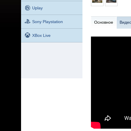
Uplay
Sony Playstation
Основное
Виде
XBox Live