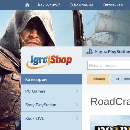
Как купить?
О Компании
Оптовикам
Карты
PlayStatio
категории
Главная
PC Gam
PC Games
RoadCra
Sony PlayStation
Xbox LIVE