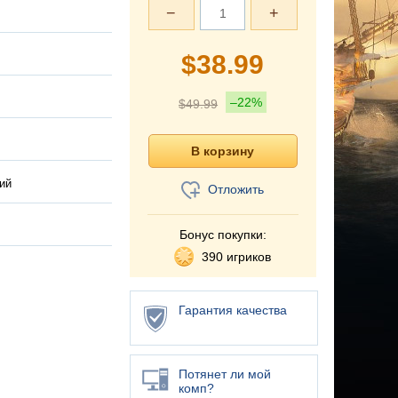
−
+
$
38.99
–22%
$
49.99
ий
Отложить
Бонус покупки:
390 игриков
Гарантия качества
Потянет ли мой
комп?