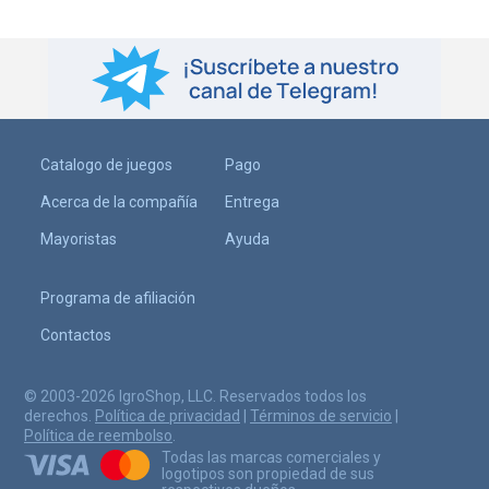
Catalogo de juegos
Pago
Acerca de la compañía
Entrega
Mayoristas
Ayuda
Programa de afiliación
Contactos
© 2003-2026 IgroShop, LLC. Reservados todos los
derechos.
Política de privacidad
|
Términos de servicio
|
Política de reembolso
.
Todas las marcas comerciales y
logotipos son propiedad de sus