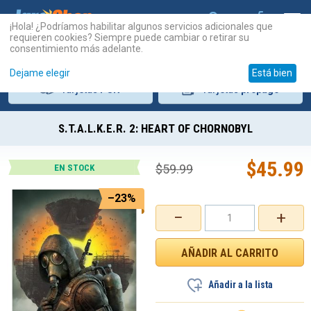
¡Hola! ¿Podríamos habilitar algunos servicios adicionales que
requieren cookies? Siempre puede cambiar o retirar su
consentimiento más adelante.
Dejame elegir
Está bien
Tarjetas
PSN
Tarjetas
prepago
S.T.A.L.K.E.R. 2: HEART OF CHORNOBYL
$
45.99
$
59.99
EN STOCK
–23%
−
+
Añadir a la lista