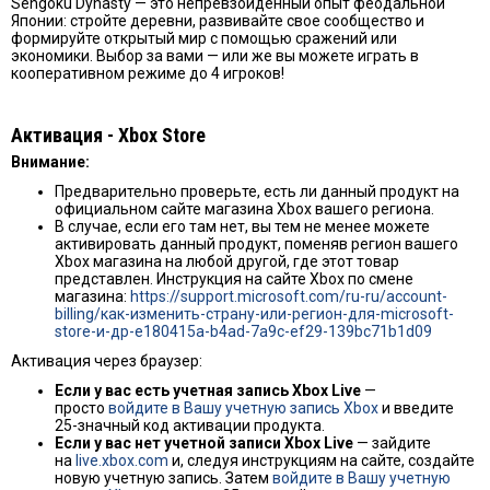
Sengoku Dynasty — это непревзойденный опыт феодальной
Японии: стройте деревни, развивайте свое сообщество и
формируйте открытый мир с помощью сражений или
экономики. Выбор за вами — или же вы можете играть в
кооперативном режиме до 4 игроков!
Активация - Хbox Store
Внимание:
Предварительно проверьте, есть ли данный продукт на
официальном сайте магазина Xbox вашего региона.
В случае, если его там нет, вы тем не менее можете
активировать данный продукт, поменяв регион вашего
Xbox магазина на любой другой, где этот товар
представлен. Инструкция на сайте Xbox по смене
магазина:
https://support.microsoft.com/ru-ru/account-
billing/как-изменить-страну-или-регион-для-microsoft-
store-и-др-e180415a-b4ad-7a9c-ef29-139bc71b1d09
Активация через браузер:
Если у вас есть учетная запись Xbox Live
—
просто
войдите в Вашу учетную запись Xbox
и введите
25-значный код активации продукта.
Если у вас нет учетной записи Xbox Live
— зайдите
на
live.xbox.com
и, следуя инструкциям на сайте, создайте
новую учетную запись. Затем
войдите в Вашу учетную