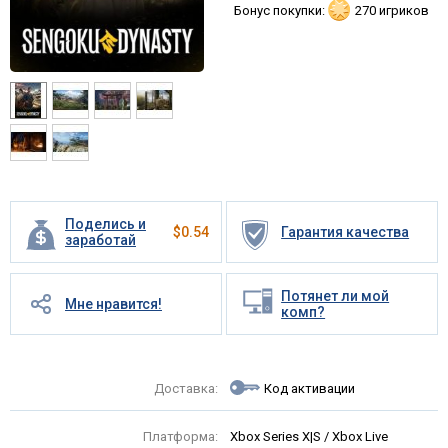
Бонус покупки:
270 игриков
Поделись и
$
0.54
Гарантия качества
заработай
Потянет ли мой
Мне нравится!
комп?
Доставка:
Код активации
Платформа:
Xbox Series X|S / Xbox Live