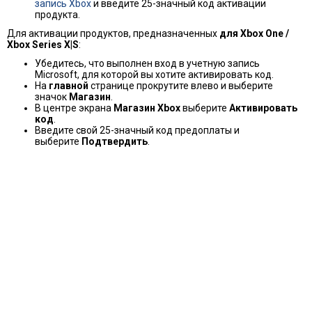
запись Xbox
и введите 25-значный код активации
продукта.
Для активации продуктов, предназначенных
для Xbox One /
Xbox Series X|S
:
Убедитесь, что выполнен вход в учетную запись
Microsoft, для которой вы хотите активировать код.
На
главной
странице прокрутите влево и выберите
значок
Магазин
.
В центре экрана
Магазин Xbox
выберите
Активировать
код
.
Введите свой 25-значный код предоплаты и
выберите
Подтвердить
.