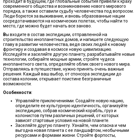
проходит в будущем, где глобальные события привели к краху
современного общества и возникновению нового мирового
порядка, а также оставили судьбу человечества под вопросом.
Люди борются за выживание, и вновь образованные нации
сосредотачиваются на космических полетах, чтобы найти то
место, где можно будет начать все заново.
В
ы входите в состав экспедиции, отправленной на
строительство инопланетных домов, и напишете следующую
главу в развитии человечества, ведя своих людей к новому
фронтиру и создавая в космосе новую цивилизацию.
Исследуйте и заселяйте другую планету, разрабатывайте новые
технологии, собирайте мощные армии, стройте чудеса
инопланетного света, определяйте облик своего нового мира.
Отправляясь в путешествие, нужно принять очень важные
решения. Каждый ваш выбор, от спонсора экспедиции до
состава колонии, открывает поистине безграничные
возможности.
Особенности
:
Управляйте приключениями. Создайте новую нацию,
определите ее культурную идентичность, oрганизуйте
экспедицию, собрав космический корабль, груз и
колонистов путем различных решений, от которых
зависят стартовые условия на новой планете.
Заселяйте другую планету. Узнайте, чем опасна и чем
выгодна новая планета с ее ландшафтом, необычными
ресурсами и формами жизни. Стройте форпосты,