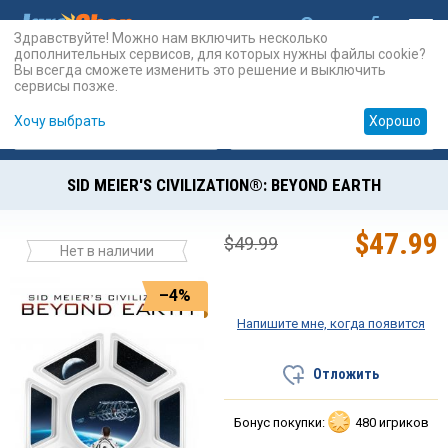
Здравствуйте! Можно нам включить несколько
дополнительных сервисов, для которых нужны файлы cookie?
Вы всегда сможете изменить это решение и выключить
сервисы позже.
Хочу выбрать
Хорошо
Карты
PSN
Карты
Prepaid
SID MEIER'S CIVILIZATION®: BEYOND EARTH
$
47.99
$
49.99
Нет в наличии
–4%
Напишите мне, когда появится
Отложить
Бонус покупки:
480 игриков