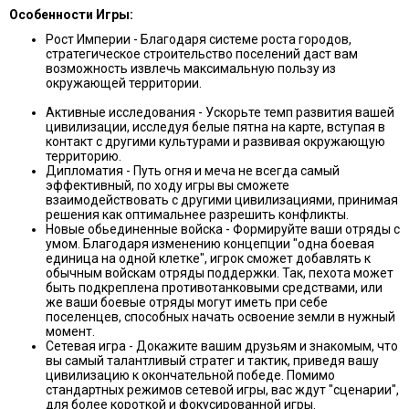
Особенности Игры:
Рост Империи - Благодаря системе роста городов,
стратегическое строительство поселений даст вам
возможность извлечь максимальную пользу из
окружающей территории.
Активные исследования - Ускорьте темп развития вашей
цивилизации, исследуя белые пятна на карте, вступая в
контакт с другими культурами и развивая окружающую
территорию.
Дипломатия - Путь огня и меча не всегда самый
эффективный, по ходу игры вы сможете
взаимодействовать с другими цивилизациями, принимая
решения как оптимальнее разрешить конфликты.
Новые обьединенные войска - Формируйте ваши отряды с
умом. Благодаря изменению концепции "одна боевая
единица на одной клетке", игрок сможет добавлять к
обычным войскам отряды поддержки. Так, пехота может
быть подкреплена противотанковыми средствами, или
же ваши боевые отряды могут иметь при себе
поселенцев, способных начать освоение земли в нужный
момент.
Сетевая игра - Докажите вашим друзьям и знакомым, что
вы самый талантливый стратег и тактик, приведя вашу
цивилизацию к окончательной победе. Помимо
стандартных режимов сетевой игры, вас ждут "сценарии",
для более короткой и фокусированной игры.