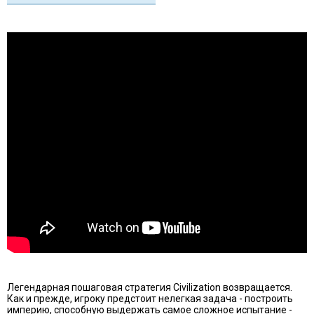
Легендарная пошаговая стратегия Civilization возвращается.
Как и прежде, игроку предстоит нелегкая задача - построить
империю, способную выдержать самое сложное испытание -