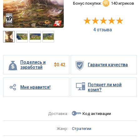
Бонус покупки:
140 игриков
4 отзыва
Поделись и
$
0.42
Гарантия качества
заработай
Потянет ли мой
Мне нравится!
комп?
Доставка:
Код активации
Жанр:
Стратегии