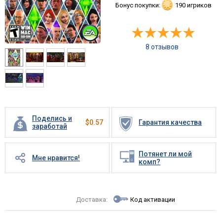
Бонус покупки:
190 игриков
8 отзывов
Поделись и
$
0.57
Гарантия качества
заработай
Потянет ли мой
Мне нравится!
комп?
Доставка:
Код активации