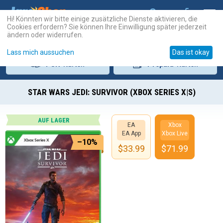
Hi! Könnten wir bitte einige zusätzliche Dienste aktivieren, die
Cookies erfordern? Sie können Ihre Einwilligung später jederzeit
ändern oder widerrufen.
Lass mich aussuchen
Das ist okay
PSN
-Karten
Prepaid
-Karten
STAR WARS JEDI: SURVIVOR (XBOX SERIES X|S)
AUF LAGER
EA
Xbox
EA App
Xbox Live
–10%
$
33.99
$
71.99