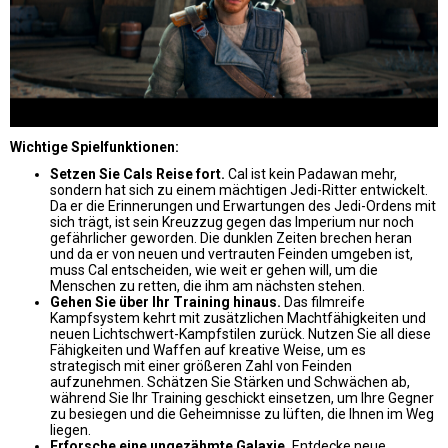
Wichtige Spielfunktionen:
Setzen Sie Cals Reise fort.
Cal ist kein Padawan mehr,
sondern hat sich zu einem mächtigen Jedi-Ritter entwickelt.
Da er die Erinnerungen und Erwartungen des Jedi-Ordens mit
sich trägt, ist sein Kreuzzug gegen das Imperium nur noch
gefährlicher geworden. Die dunklen Zeiten brechen heran
und da er von neuen und vertrauten Feinden umgeben ist,
muss Cal entscheiden, wie weit er gehen will, um die
Menschen zu retten, die ihm am nächsten stehen.
Gehen Sie über Ihr Training hinaus.
Das filmreife
Kampfsystem kehrt mit zusätzlichen Machtfähigkeiten und
neuen Lichtschwert-Kampfstilen zurück. Nutzen Sie all diese
Fähigkeiten und Waffen auf kreative Weise, um es
strategisch mit einer größeren Zahl von Feinden
aufzunehmen. Schätzen Sie Stärken und Schwächen ab,
während Sie Ihr Training geschickt einsetzen, um Ihre Gegner
zu besiegen und die Geheimnisse zu lüften, die Ihnen im Weg
liegen.
Erforsche eine ungezähmte Galaxie.
Entdecke neue