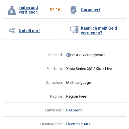
Teilen und
$
2.16
Garantiert
verdienen
Kann ich mein Geld
Gefällt mir!
verdienen?
Versand:
Aktivierungscode
Plattform:
Xbox Series X|S / Xbox Live
Sprachen:
Multi-language
Region:
Region Free
Entwickler:
Respawn
Herausgeber:
Electronic Arts