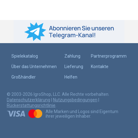
Spielekatalog
Zahlung
Partnerprogramm
Über das Unternehmen
Lieferung
Kontakte
Großhändler
Helfen
© 2003-2026 IgroShop, LLC. Alle Rechte vorbehalten.
Datenschutzerklärung
|
Nutzungsbedingungen
|
Rückerstattungsrichtlinie
.
Alle Marken und Logos sind Eigentum
ihrer jeweiligen Inhaber.