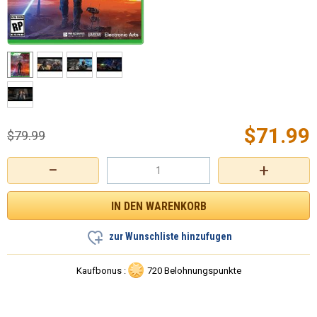
$
71.99
$
79.99
−
+
zur Wunschliste hinzufugen
Kaufbonus :
720 Belohnungspunkte