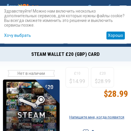
Здравствуйте! Можно нам включить несколько
дополнительных сервисов, для которых нужны файлы cookie?
Вы всегда сможете изменить это решение и выключить
сервисы позже.
Хочу выбрать
Хорошо
Карты
PSN
Карты
Prepaid
STEAM WALLET £20 (GBP) CARD
Нет в наличии
£10
£20
$
14.99
$
28.99
$
28.99
Напишите мне, когда появится