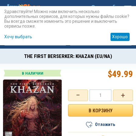
Здравствуйте! Можно нам включить несколько
дополнительных сервисов, для которых нужны файлы cookie?
Вы всегда сможете изменить это решение и выключить
сервисы позже.
Хочу выбрать
Хорошо
Карты
PSN
Карты
Prepaid
THE FIRST BERSERKER: KHAZAN (EU/NA)
$
49.99
В НАЛИЧИИ
−
+
Отложить