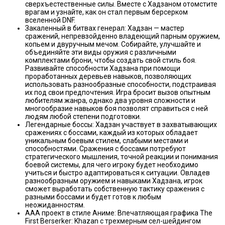
сверхъестественные силы. Вместе с Хадзаном отомстите
врагам и узнайте, как он стал первым берсерком
вселенной DNF.
Закаленный в битвах генерал: Хадзан — мастер
сражений, непревзойденно владеющий парным оружием,
копьем и двуручным мечом. Собирайте, улучшайте и
объединяйте эти виды оружия с различными
комплектами брони, чтобы создать свой стиль боя.
Развивайте способности Хадзана при помощи
проработанных деревьев навыков, позволяющих
использовать разнообразные способности, подстраивая
их под свои предпочтения. Игра бросит вызов опытным
любителям жанра, однако два уровня сложности и
многообразие навыков боя позволят справиться с ней
людям любой степени подготовки.
Легендарные боссы: Хадзан участвует в захватывающих
сражениях с боссами, каждый из которых обладает
уникальным боевым стилем, слабыми местами и
способностями. Сражения с боссами потребуют
стратегического мышления, точной реакции и понимания
боевой системы, для чего игроку будет необходимо
учиться и быстро адаптироваться к ситуации. Овладев
разнообразным оружием и навыками Хадзана, игрок
сможет выработать собственную тактику сражения с
разными боссами и будет готов к любым
неожиданностям.
ААА проект в стиле Аниме: Впечатляющая графика The
First Berserker: Khazan с трехмерным сел-шейдингом