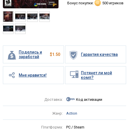
Бонус покупки:
500 игриков
Поделись и
$
1.50
Гарантия качества
заработай
Потянет ли мой
Мне нравится!
комп?
Доставка:
Код активации
Жанр:
Action
Платформа:
PC / Steam