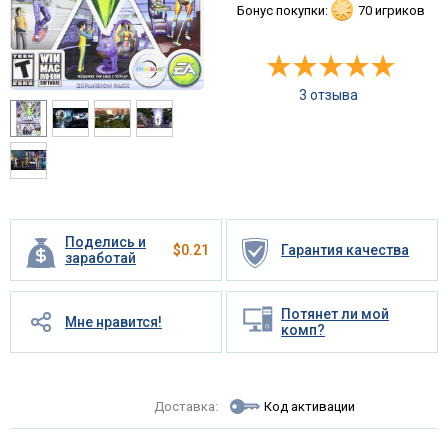
Бонус покупки:
70 игриков
3 отзыва
Поделись и
$
0.21
Гарантия качества
заработай
Потянет ли мой
Мне нравится!
комп?
Доставка:
Код активации