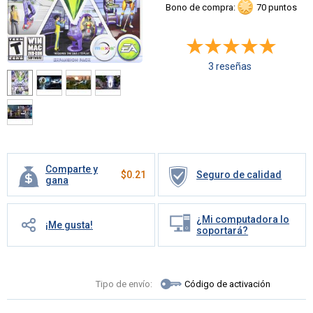
Bono de compra:
70 puntos
3 reseñas
Comparte y
$
0.21
Seguro de calidad
gana
¿Mi computadora lo
¡Me gusta!
soportará?
Tipo de envío:
Código de activación