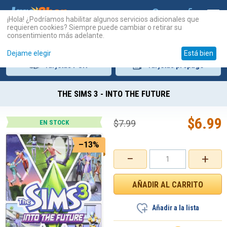
¡Hola! ¿Podríamos habilitar algunos servicios adicionales que
requieren cookies? Siempre puede cambiar o retirar su
consentimiento más adelante.
Dejame elegir
Está bien
Tarjetas
PSN
Tarjetas
prepago
THE SIMS 3 - INTO THE FUTURE
$
6.99
$
7.99
EN STOCK
–13%
−
+
Añadir a la lista