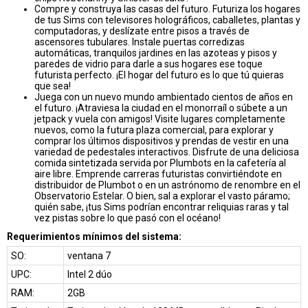
Compre y construya las casas del futuro. Futuriza los hogares
de tus Sims con televisores holográficos, caballetes, plantas y
computadoras, y deslízate entre pisos a través de
ascensores tubulares. Instale puertas corredizas
automáticas, tranquilos jardines en las azoteas y pisos y
paredes de vidrio para darle a sus hogares ese toque
futurista perfecto. ¡El hogar del futuro es lo que tú quieras
que sea!
Juega con un nuevo mundo ambientado cientos de años en
el futuro. ¡Atraviesa la ciudad en el monorraíl o súbete a un
jetpack y vuela con amigos! Visite lugares completamente
nuevos, como la futura plaza comercial, para explorar y
comprar los últimos dispositivos y prendas de vestir en una
variedad de pedestales interactivos. Disfrute de una deliciosa
comida sintetizada servida por Plumbots en la cafetería al
aire libre. Emprende carreras futuristas convirtiéndote en
distribuidor de Plumbot o en un astrónomo de renombre en el
Observatorio Estelar. O bien, sal a explorar el vasto páramo;
quién sabe, ¡tus Sims podrían encontrar reliquias raras y tal
vez pistas sobre lo que pasó con el océano!
Requerimientos mínimos del sistema:
SO:
ventana 7
UPC:
Intel 2 dúo
RAM:
2GB