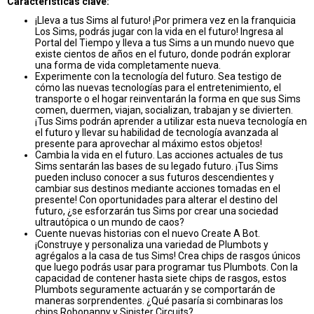
Características clave:
¡Lleva a tus Sims al futuro! ¡Por primera vez en la franquicia
Los Sims, podrás jugar con la vida en el futuro! Ingresa al
Portal del Tiempo y lleva a tus Sims a un mundo nuevo que
existe cientos de años en el futuro, donde podrán explorar
una forma de vida completamente nueva.
Experimente con la tecnología del futuro. Sea testigo de
cómo las nuevas tecnologías para el entretenimiento, el
transporte o el hogar reinventarán la forma en que sus Sims
comen, duermen, viajan, socializan, trabajan y se divierten.
¡Tus Sims podrán aprender a utilizar esta nueva tecnología en
el futuro y llevar su habilidad de tecnología avanzada al
presente para aprovechar al máximo estos objetos!
Cambia la vida en el futuro. Las acciones actuales de tus
Sims sentarán las bases de su legado futuro. ¡Tus Sims
pueden incluso conocer a sus futuros descendientes y
cambiar sus destinos mediante acciones tomadas en el
presente! Con oportunidades para alterar el destino del
futuro, ¿se esforzarán tus Sims por crear una sociedad
ultrautópica o un mundo de caos?
Cuente nuevas historias con el nuevo Create A Bot.
¡Construye y personaliza una variedad de Plumbots y
agrégalos a la casa de tus Sims! Crea chips de rasgos únicos
que luego podrás usar para programar tus Plumbots. Con la
capacidad de contener hasta siete chips de rasgos, estos
Plumbots seguramente actuarán y se comportarán de
maneras sorprendentes. ¿Qué pasaría si combinaras los
chips Robonanny y Sinister Circuits?