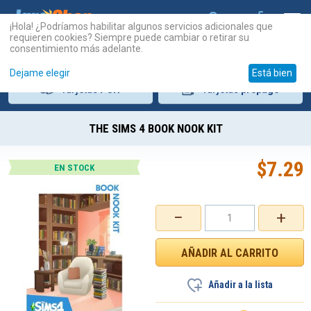
¡Hola! ¿Podríamos habilitar algunos servicios adicionales que
requieren cookies? Siempre puede cambiar o retirar su
consentimiento más adelante.
Dejame elegir
Está bien
Tarjetas
PSN
Tarjetas
prepago
THE SIMS 4 BOOK NOOK KIT
$
7.29
EN STOCK
−
+
Añadir a la lista