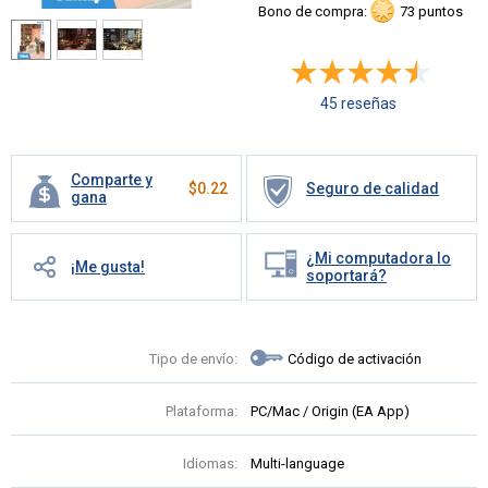
Bono de compra:
73 puntos
45 reseñas
Comparte y
$
0.22
Seguro de calidad
gana
¿Mi computadora lo
¡Me gusta!
soportará?
Tipo de envío:
Código de activación
Plataforma:
PC/Mac / Origin (EA App)
Idiomas:
Multi-language