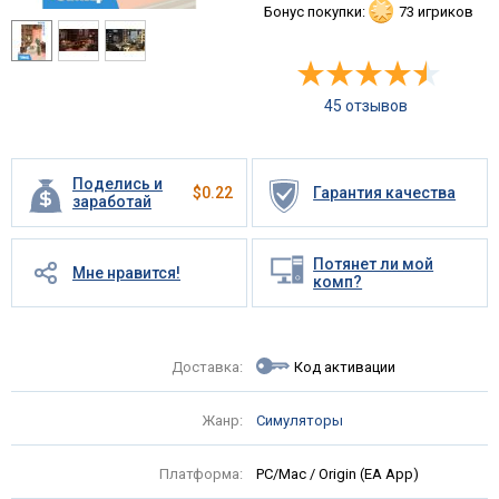
Бонус покупки:
73 игриков
45 отзывов
Поделись и
$
0.22
Гарантия качества
заработай
Потянет ли мой
Мне нравится!
комп?
Доставка:
Код активации
Жанр:
Симуляторы
Платформа:
PC/Mac / Origin (EA App)