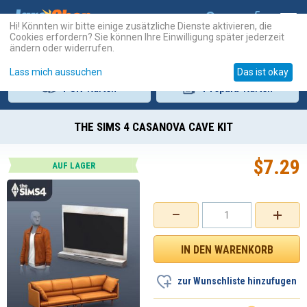
Hi! Könnten wir bitte einige zusätzliche Dienste aktivieren, die
Cookies erfordern? Sie können Ihre Einwilligung später jederzeit
ändern oder widerrufen.
Lass mich aussuchen
Das ist okay
PSN
-Karten
Prepaid
-Karten
THE SIMS 4 CASANOVA CAVE KIT
$
7.29
AUF LAGER
−
+
zur Wunschliste hinzufugen