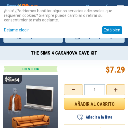
¡Hola! ¿Podríamos habilitar algunos servicios adicionales que
requieren cookies? Siempre puede cambiar o retirar su
consentimiento más adelante.
Dejame elegir
Está bien
Tarjetas
PSN
Tarjetas
prepago
THE SIMS 4 CASANOVA CAVE KIT
$
7.29
EN STOCK
−
+
Añadir a la lista