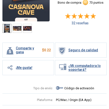
Bono de compra:
73 puntos
32 reseñas
Comparte y
$
0.22
Seguro de calidad
gana
¿Mi computadora lo
¡Me gusta!
soportará?
Tipo de envío:
Código de activación
Plataforma:
PC/Mac / Origin (EA App)